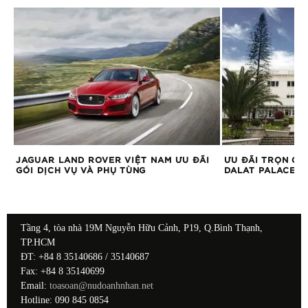
JAGUAR LAND ROVER VIỆT NAM ƯU ĐÃI
ƯU ĐÃI TRỌN GÓ
GÓI DỊCH VỤ VÀ PHỤ TÙNG
DALAT PALACE
Tầng 4, tòa nhà 19M Nguyễn Hữu Cảnh, P19, Q.Bình Thạnh,
TP.HCM
ĐT: +84 8 35140686 / 35140687
Fax: +84 8 35140699
Email:
toasoan@nudoanhnhan.net
Hotline: 090 845 0854