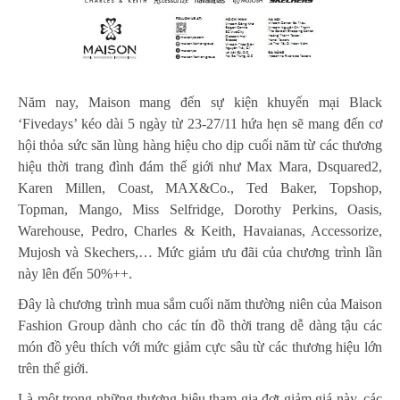
Năm nay, Maison mang đến sự kiện khuyến mại Black
‘Fivedays’ kéo dài 5 ngày từ 23-27/11 hứa hẹn sẽ mang đến cơ
hội thỏa sức săn lùng hàng hiệu cho dịp cuối năm từ các thương
hiệu thời trang đình đám thế giới như Max Mara, Dsquared2,
Karen Millen, Coast, MAX&Co., Ted Baker, Topshop,
Topman, Mango, Miss Selfridge, Dorothy Perkins, Oasis,
Warehouse, Pedro, Charles & Keith, Havaianas, Accessorize,
Mujosh và Skechers,… Mức giảm ưu đãi của chương trình lần
này lên đến 50%++.
Đây là chương trình mua sắm cuối năm thường niên của Maison
Fashion Group dành cho các tín đồ thời trang dễ dàng tậu các
món đồ yêu thích với mức giảm cực sâu từ các thương hiệu lớn
trên thế giới.
Là một trong những thương hiệu tham gia đợt giảm giá này, các