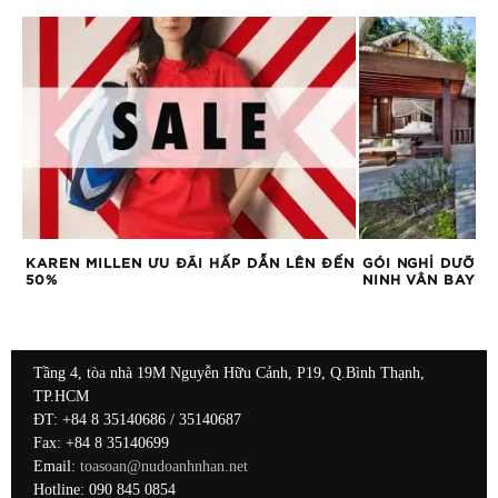
I
KAREN MILLEN ƯU ĐÃI HẤP DẪN LÊN ĐẾN
GÓI NGHỈ DƯỠNG
50%
NINH VÂN BAY
Tầng 4, tòa nhà 19M Nguyễn Hữu Cảnh, P19, Q.Bình Thạnh,
TP.HCM
ĐT: +84 8 35140686 / 35140687
Fax: +84 8 35140699
Email:
toasoan@nudoanhnhan.net
Hotline: 090 845 0854