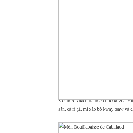
Với thực khách ưa thích hương vị đặc 
sản, cà ri gà, mì xào bò kway teaw và