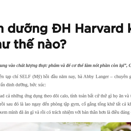
nh dưỡng ĐH Harvard 
ư thế nào?
trung vào chất lượng thực phẩm và để cơ thể làm nốt phần còn lại”,
rên tạp chí SELF (Mỹ) hồi đầu năm nay, bà Abby Langer – chuyên 
vấn dinh dưỡng, bức xúc:
 cả những ứng dụng theo dõi calo, tính toán bất cứ thứ gì họ ăn và t
rồi sau đó là lao ngay đến phòng tập gym, cố gắng tống khứ tất cả khỏ
m mình đã ăn gì và rồi có trách nhiệm với bản thân hơn là điều đáng