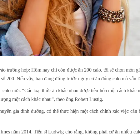
i vào trường hợp: Hôm nay chỉ còn được ăn 200 calo, tôi sẽ chọn món gì
n số 200. Nếu vậy, bạn đang đứng trước nguy cơ ăn đúng calo mà vẫn t
 1 calo nữa. “Các loại thức ăn khác nhau được tiêu hóa một cách khác
lượng một cách khác nhau”, theo ông Robert Lustig.
 chuyên gia dinh dưỡng, có thể thực hiện một cách chính xác việc câ
imes năm 2014, Tiến sĩ Ludwig cho rằng, không phải cứ ăn nhiều calo 