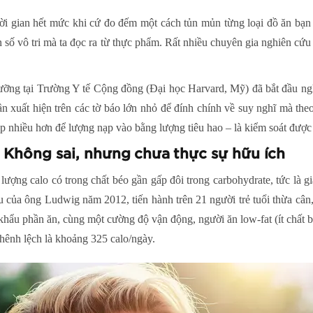
thời gian hết mức khi cứ đo đếm một cách tủn mủn từng loại đồ ăn bạn
n số vô tri mà ta đọc ra từ thực phẩm. Rất nhiều chuyên gia nghiên c
ưỡng tại Trường Y tế Cộng đồng (Đại học Harvard, Mỹ) đã bắt đầu ngh
 xuất hiện trên các tờ báo lớn nhỏ để đính chính về suy nghĩ mà the
tập nhiều hơn để lượng nạp vào bằng lượng tiêu hao – là kiểm soát được
: Không sai, nhưng chưa thực sự hữu ích
 lượng calo có trong chất béo gần gấp đôi trong carbohydrate, tức là g
 của ông Ludwig năm 2012, tiến hành trên 21 người trẻ tuổi thừa cân
khẩu phần ăn, cùng một cường độ vận động, người ăn low-fat (ít chất bé
chênh lệch là khoảng 325 calo/ngày.