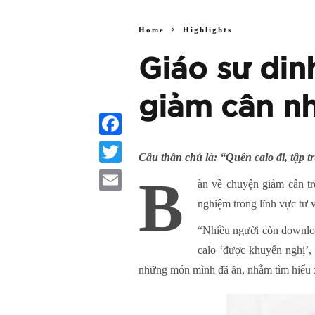
Home
Highlights
Giáo sư di
giảm cân nh
Facebook
Câu thần chú là: “Quên calo đi, tập 
Twitter
B
àn về chuyện giảm cân t
Email
nghiệm trong lĩnh vực tư 
“Nhiều người còn download
calo ‘được khuyến nghị’, 
những món mình đã ăn, nhằm tìm hiểu xe