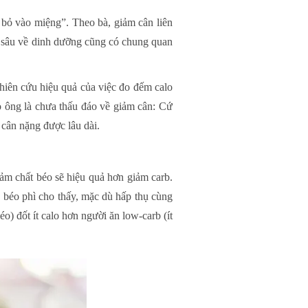
 bỏ vào miệng”. Theo bà, giảm cân liên
ứu sâu về dinh dưỡng cũng có chung quan
iên cứu hiệu quả của việc đo đếm calo
o ông là chưa thấu đáo về giảm cân: Cứ
 cân nặng được lâu dài.
iảm chất béo sẽ hiệu quả hơn giảm carb.
, béo phì cho thấy, mặc dù hấp thụ cùng
o) đốt ít calo hơn người ăn low-carb (ít