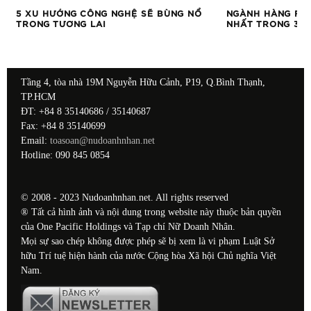
5 XU HƯỚNG CÔNG NGHỆ SẼ BÙNG NỔ
NGÀNH HÀNG FM
TRONG TƯƠNG LAI
NHẤT TRONG 3 
Tầng 4, tòa nhà 19M Nguyễn Hữu Cảnh, P19, Q.Bình Thạnh,
TP.HCM
ĐT: +84 8 35140686 / 35140687
Fax: +84 8 35140699
Email:
toasoan@nudoanhnhan.net
Hotline: 090 845 0854
© 2008 - 2023 Nudoanhnhan.net. All rights reserved
® Tất cả hình ảnh và nội dung trong website này thuộc bản quyền
của One Pacific Holdings và Tạp chí Nữ Doanh Nhân.
Mọi sự sao chép không được phép sẽ bị xem là vi phạm Luật Sở
hữu Trí tuệ hiện hành của nước Cộng hòa Xã hội Chủ nghĩa Việt
Nam.