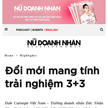
PODCAST
| EVENTS
| ENGLISH
Home
Highlights
Đổi mới mang tính
trải nghiệm 3+3
Dale Carnegie Việt Nam – Trường doanh nhân Đắc Nhân