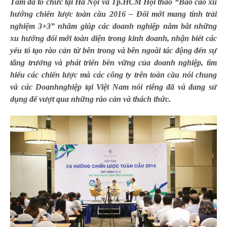
Tâm đã tổ chức tại Hà Nội và Tp.HCM Hội thảo “Báo cáo xu
hướng chiến lược toàn cầu 2016 – Đổi mới mang tính trải
nghiệm 3+3” nhằm giúp các doanh nghiệp nắm bắt những
xu hướng đổi mới toàn diện trong kinh doanh, nhận biết các
yếu tố tạo rào cản từ bên trong và bên ngoài tác động đến sự
tăng trưởng và phát triển bền vững của doanh nghiệp, tìm
hiểu các chiến lược mà các công ty trên toàn cầu nói chung
và các Doanhnghiệp tại Việt Nam nói riêng đã và đang sử
dụng để vượt qua những rào cản và thách thức.