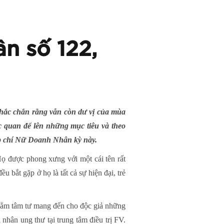
n số 122,
chắc chắn rằng vẫn còn dư vị của mùa
c quan để lên những mục tiêu và theo
Tạp chí Nữ Doanh Nhân kỳ này.
Họ được phong xưng với một cái tên rất
ắt gặp ở họ là tất cả sự hiện đại, trẻ
thẳm tâm tư mang đến cho độc giả những
ân ung thư tại trung tâm điều trị FV.