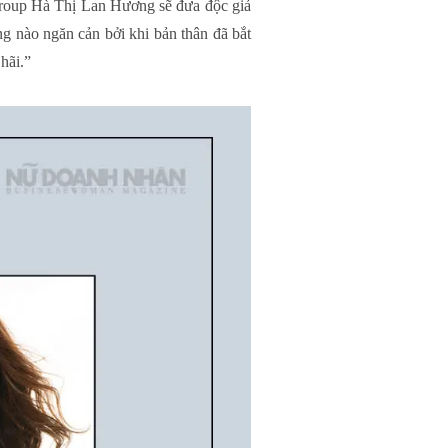
roup Hà Thị Lan Hương sẽ đưa độc giả
g nào ngăn cản bởi khi bản thân đã bắt
 hãi.”