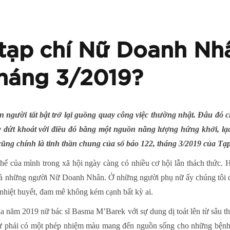
 tạp chí Nữ Doanh Nhâ
tháng 3/2019?
n người tất bật trở lại guồng quay công việc thường nhật. Đâu đó 
ãy dứt khoát với điều đó bằng một nguồn năng lượng hứng khởi, lạ
 cũng chính là tinh thần chung của số báo 122, tháng 3/2019 của 
hế của mình trong xã hội ngày càng có nhiều cơ hội lẫn thách thức. 
 những người Nữ Doanh Nhân. Ở những người phụ nữ ấy chúng tôi đều b
 nhiệt huyết, đam mê không kém cạnh bất kỳ ai.
của năm 2019 nữ bác sĩ Basma M’Barek với sự dung dị toát lên từ sâu 
phải có một phép nhiệm màu mang đến nguồn sống cho những bệnh nh