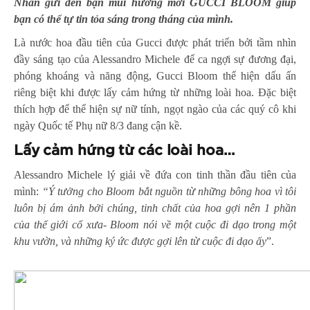
Nhân gửi đến bạn mùi hương mới GUCCI BLOOM giúp
bạn có thể tự tin tỏa sáng trong tháng của mình.
Là nước hoa đầu tiên của Gucci được phát triển bởi tầm nhìn
đầy sáng tạo của Alessandro Michele để ca ngợi sự đương đại,
phóng khoáng và năng động, Gucci Bloom thể hiện dấu ấn
riêng biệt khi được lấy cảm hứng từ những loài hoa. Đặc biệt
thích hợp để thể hiện sự nữ tính, ngọt ngào của các quý cô khi
ngày Quốc tế Phụ nữ 8/3 đang cận kề.
L
ấy cảm hứng từ các loài hoa…
Alessandro Michele lý giải về đứa con tinh thần đầu tiên của
mình:
“Ý tưởng cho Bloom bắt nguồn từ những bông hoa vì tôi
luôn bị ám ảnh bởi chúng
,
tinh chất của hoa gợi nên 1 phần
của thế giới cổ xưa- Bloom nói về một cuộc đi dạo trong một
khu vườn, và những ký ức được gợi lên từ cuộc đi dạo ấy
”.