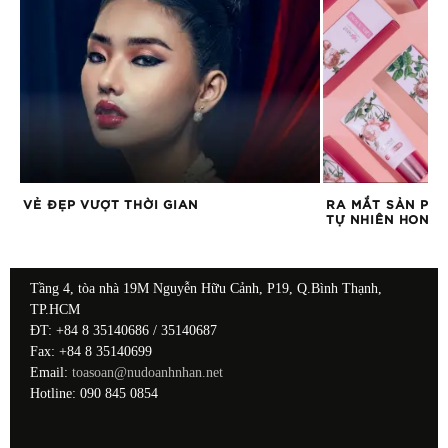
VẺ ĐẸP VƯỢT THỜI GIAN
RA MẮT SẢN PH
TỰ NHIÊN HONE
Tầng 4, tòa nhà 19M Nguyễn Hữu Cảnh, P19, Q.Bình Thạnh,
TP.HCM
ĐT: +84 8 35140686 / 35140687
Fax: +84 8 35140699
Email:
toasoan@nudoanhnhan.net
Hotline: 090 845 0854