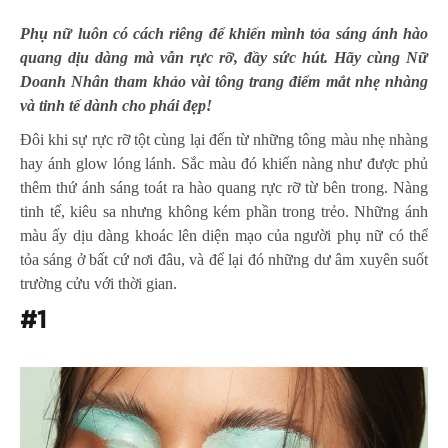
Phụ nữ luôn có cách riêng để khiến mình tỏa sáng ánh hào
quang dịu dàng mà vẫn rực rỡ, đầy sức hút. Hãy cùng Nữ
Doanh Nhân tham khảo vài tông trang điểm mắt nhẹ nhàng
và tinh tế dành cho phái đẹp!
Đôi khi sự rực rỡ tột cùng lại đến từ những tông màu nhẹ nhàng
hay ánh glow lóng lánh. Sắc màu đó khiến nàng như được phủ
thêm thứ ánh sáng toát ra hào quang rực rỡ từ bên trong. Nàng
tinh tế, kiêu sa nhưng không kém phần trong trẻo. Những ánh
màu ấy dịu dàng khoác lên diện mạo của người phụ nữ có thể
tỏa sáng ở bất cứ nơi đâu, và để lại đó những dư âm xuyên suốt
trường cửu với thời gian.
#1