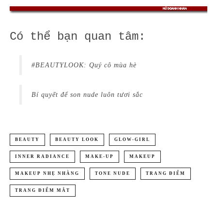
Có thể bạn quan tâm:
#BEAUTYLOOK: Quý cô mùa hè
Bí quyết để son nude luôn tươi sắc
BEAUTY
BEAUTY LOOK
GLOW-GIRL
INNER RADIANCE
MAKE-UP
MAKEUP
MAKEUP NHẸ NHÀNG
TONE NUDE
TRANG ĐIỂM
TRANG ĐIỂM MẮT