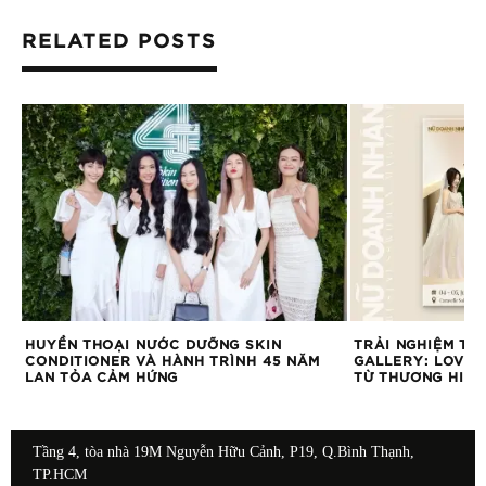
RELATED POSTS
HUYỀN THOẠI NƯỚC DƯỠNG SKIN
TRẢI NGHIỆM TH
M
CONDITIONER VÀ HÀNH TRÌNH 45 NĂM
GALLERY: LOVE 
LAN TỎA CẢM HỨNG
TỪ THƯƠNG HIỆU
Tầng 4, tòa nhà 19M Nguyễn Hữu Cảnh, P19, Q.Bình Thạnh,
TP.HCM