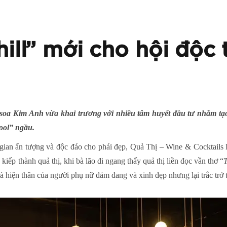
hill” mới cho hội độc
soa Kim Anh vừa khai trương với nhiều tâm huyết đầu tư nhằm tạo
cool” ngầu.
n ấn tượng và độc đáo cho phái đẹp, Quả Thị – Wine & Cocktails Ba
ếp thành quả thị, khi bà lão đi ngang thấy quả thị liền đọc vần thơ “
T
là hiện thân của người phụ nữ đảm đang và xinh đẹp nhưng lại trắc trở 