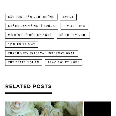
BẤT ĐỘNG SẢN NGHỈ DƯỠNG
EVENT
KHÁCH SẠN VÀ NGHỈ DƯỠNG
LIV RESORTS
MÔ HÌNH SỞ HỮU KỲ NGHỈ
SỞ HỮU KỲ NGHỈ
SỰ KIỆN RA MẮT
THÀNH VIÊN INTERVAL INTERNATIONAL
THE PEARL HỘI AN
TRAO ĐỔI KỲ NGHỈ
RELATED POSTS