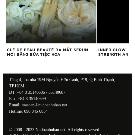
I
CLÉ DE PEAU BEAUTÉ RA MẮT SERUM
INNER GLOW – R
MỚI BẰNG BỮA TIỆC HOA
STRENGTH AND E
Tầng 4, tòa nhà 19M Nguyễn Hữu Cảnh, P19, Q.Bình Thạnh,
TP.HCM
ĐT: +84 8 35140686 / 35140687
Fax: +84 8 35140699
Email:
toasoan@nudoanhnhan.net
Hotline: 090 845 0854
© 2008 - 2023 Nudoanhnhan.net. All rights reserved