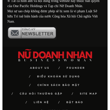
® Tất cả hình ảnh và nội dung trong website này thuộc bản quyền
của One Pacific Holdings và Tạp chí Nữ Doanh Nhân.
Mọi sự sao chép không được phép sẽ bị xem là vi phạm Luật Sở
hữu Trí tuệ hiện hành của nước Cộng hòa Xã hội Chủ nghĩa Việt
Nam.
ABOUT US
FOUNDER
ĐIỀU KHOẢN SỬ DỤNG
CHÍNH SÁCH BẢO MẬT
CÂU HỎI THƯỜNG GẶP
SITE MAP
LIÊN HỆ
ĐẶT BÁO