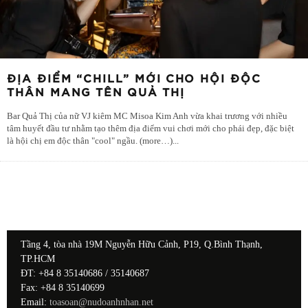
ĐỊA ĐIỂM “CHILL” MỚI CHO HỘI ĐỘC
THÂN MANG TÊN QUẢ THỊ
Bar Quả Thị của nữ VJ kiêm MC Misoa Kim Anh vừa khai trương với nhiều
tâm huyết đầu tư nhằm tạo thêm địa điểm vui chơi mới cho phái đẹp, đặc biệt
là hội chị em độc thân "cool" ngầu. (more…)
...
Tầng 4, tòa nhà 19M Nguyễn Hữu Cảnh, P19, Q.Bình Thạnh,
TP.HCM
ĐT: +84 8 35140686 / 35140687
Fax: +84 8 35140699
Email:
toasoan@nudoanhnhan.net