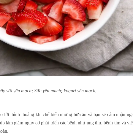
i cây với yến mạch; Sữa yến mạch; Yogurt yến mạch,…
ạo lứt thỉnh thoảng khi chế biến những bữa ăn và bạn sẽ cảm nhận nga
giúp làm giảm nguy cơ phát triển các bệnh như ung thư, bệnh tim và viê
toàn.