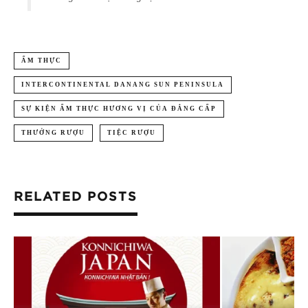
ẨM THỰC
INTERCONTINENTAL DANANG SUN PENINSULA
SỰ KIỆN ẨM THỰC HƯƠNG VỊ CỦA ĐẲNG CẤP
THƯỞNG RƯỢU
TIỆC RƯỢU
RELATED POSTS