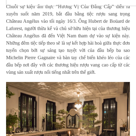
Chuỗi sự kiện ẩm thực “Hương Vị Của Đẳng Cấp” diễn ra
xuyên suốt năm 2019, bắt đầu bằng tiệc rượu sang trọng
Château Angélus vào tối ngày 16/3. Ông Hubert de Boüard de
Laforest, người thừa kế và chủ sở hữu hiện tại của thương hiệu
Château Angélus đã đến Việt Nam tham dự vào sự kiện này.
Những đêm tiệc tiếp theo sẽ là sự kết hợp hài hoà giữa thực đơn
tuyển chọn bởi sự sáng tạo tuyệt vời của đầu bếp ba sao
Michelin Pierre Gagnaire và bàn tay chế biến khéo léo của các
đầu bếp nơi đây với các thương hiệu rượu vang cao cấp từ các
vùng sản xuất rượu nổi tiếng nhất trên thế giới.