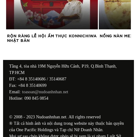
RỘN RÀNG LỄ HỘI ẨM THỰC KONNICHIWA
NỒNG NÀN MEXI
NHẬT BẢN
Tầng 4, tòa nhà 19M Nguyễn Hữu Cảnh, P19, Q.Bình Thạnh,
TP.HCM
ĐT: +84 8 35140686 / 35140687
Fax: +84 8 35140699
Email:
toasoan@nudoanhnhan.net
Hotline: 090 845 0854
© 2008 - 2023 Nudoanhnhan.net. All rights reserved
® Tất cả hình ảnh và nội dung trong website này thuộc bản quyền
của One Pacific Holdings và Tạp chí Nữ Doanh Nhân.
Mọi sự sao chép không được phép sẽ bị xem là vi phạm Luật Sở