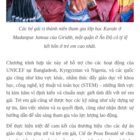
Các bé gái vị thành niên tham gia lớp học Karate ở
Madanpur Jamua của Giridih, một quận ở Ấn Độ có tỷ lệ
kết hôn ở trẻ em cao nhất.
Chương trình hợp tác này sẽ hỗ trợ cho các hoạt động của
UNICEF tại Bangladesh, Kyrgyzstan và Nigeria, và các quốc
gia cũng như khu vực khác, nhằm thúc đẩy giáo dục về khoa
học, công nghệ, kỹ thuật và toán học (STEM) – những lĩnh vực
bị kìm hãm vì định kiến và chuẩn mực giới tính đối với trẻ em
gái. Trẻ em gái cũng sẽ được học các kỹ năng như xây dựng sự
tự tin, làm việc nhóm và ra quyết định, cũng như nhận được sự
hướng dẫn để sẵn sàng tham gia vào lực lượng lao động.
Để thực hiện triệt để cam kết của thương hiệu cho các dự án
giáo dục cho phụ nữ và trẻ em gái, Clé de Peau Beauté sẽ chia