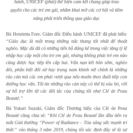
hành, UNICEF (phải) thể hiện cam kết chung giúp trao
quyền cho các trẻ em gái, nhằm khai mở các cơ hội và tiềm
năng phát triển thông qua giáo dục
Bà Henrietta Fore, Giám đốc Điều hành UNICEF đã phát biểu:
“Giáo dục là một trong những nấc thang tốt nhất để thoát
nghèo. Mặc dù đã có những tiến bộ đáng kể trong việc tăng tỷ lệ
nhập học cấp một cho trẻ em gái, nhưng không phải trẻ em nào
cũng được học tiếp lên cấp hai. Vấn nạn kết hôn sớm, nghèo
đói, phân biệt đối xử hay trọng nam khinh nữ chính là những
rào cản mà các em phải vượt qua nếu muốn theo đuổi tiếp con
đường học vấn. Tôi tin những rào cản này có thể bị xóa bỏ, với
sự hỗ trợ lớn từ các đối tác của chúng tôi như Clé de Peau
Beauté.”
Bà Yukari Suzuki, Giám đốc Thương hiệu của Clé de Peau
Beauté cũng chia sẻ:
“Khi Clé de Peau Beauté lần đầu tiên ra
mắt Giải thưởng “Power of Radiance – Tỏa sáng sức mạnh tri
thức” vào tháng 3 năm 2019, chúng tôi xác định đây sẽ là sự