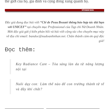
thế giới của họ, gia đình và cộng đồng xung quanh họ.
Độc giả đang đọc bài viết
“Clé de Peau Beauté thông báo hợp tác dài hạn
với UNICEF”
tại chuyên mục
Professional
của Tạp chí Nữ Doanh Nhân.
Mời độc giả gửi ý kiến phản hồi và bài viết cộng tác cho chuyên mục này
về địa chỉ email:
bandoc@nudoanhnhan.net
.
Chân thành cảm ơn quý độc
giả!
Đọc thêm:
Key Radiance Care – Tỏa sáng làn da từ năng lượng
nội tại
Nuôi dạy con: Làm thế nào để con trưởng thành tử tế
và đầy khí chất?