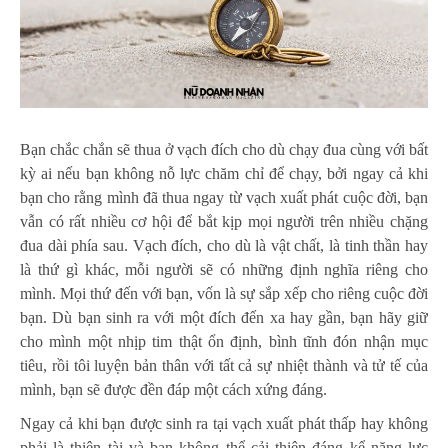
Bạn chắc chắn sẽ thua ở vạch đích cho dù chạy đua cùng với bất
kỳ ai nếu bạn không nỗ lực chăm chỉ để chạy, bởi ngay cả khi
bạn cho rằng mình đã thua ngay từ vạch xuất phát cuộc đời, bạn
vẫn có rất nhiều cơ hội để bắt kịp mọi người trên nhiều chặng
đua dài phía sau. Vạch đích, cho dù là vật chất, là tinh thần hay
là thứ gì khác, mỗi người sẽ có những định nghĩa riêng cho
mình. Mọi thứ đến với bạn, vốn là sự sắp xếp cho riêng cuộc đời
bạn. Dù bạn sinh ra với một đích đến xa hay gần, bạn hãy giữ
cho mình một nhịp tim thật ổn định, bình tĩnh đón nhận mục
tiêu, rồi tôi luyện bản thân với tất cả sự nhiệt thành và tử tế của
mình, bạn sẽ được đền đáp một cách xứng đáng.
Ngay cả khi bạn được sinh ra tại vạch xuất phát thấp hay không
phải là thiên tài và bạn không thể cải thiện đáng kể năng lực