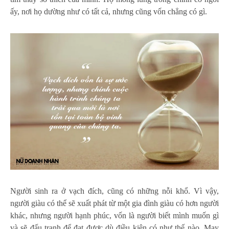
ấy, nơi họ dường như có tất cả, nhưng cũng vốn chẳng có gì.
Người sinh ra ở vạch đích, cũng có những nỗi khổ. Vì vậy,
người giàu có thể sẽ xuất phát từ một gia đình giàu có hơn người
khác, nhưng người hạnh phúc, vốn là người biết mình muốn gì
và sẽ đấu tranh để đạt được dù điều kiện có như thế nào. May