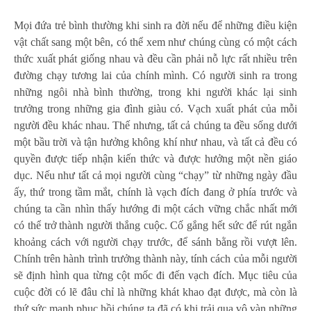
Mọi đứa trẻ bình thường khi sinh ra đời nếu để những điều kiện
vật chất sang một bên, có thể xem như chúng cùng có một cách
thức xuất phát giống nhau và đều cần phải nỗ lực rất nhiều trên
đường chạy tương lai của chính mình. Có người sinh ra trong
những ngôi nhà bình thường, trong khi người khác lại sinh
trưởng trong những gia đình giàu có. Vạch xuất phát của mỗi
người đều khác nhau. Thế nhưng, tất cả chúng ta đều sống dưới
một bầu trời và tận hưởng không khí như nhau, và tất cả đều có
quyền được tiếp nhận kiến thức và được hưởng một nền giáo
dục. Nếu như tất cả mọi người cùng “chạy” từ những ngày đầu
ấy, thứ trong tầm mắt, chính là vạch đích đang ở phía trước và
chúng ta cần nhìn thấy hướng đi một cách vững chắc nhất mới
có thể trở thành người thắng cuộc. Cố gắng hết sức để rút ngắn
khoảng cách với người chạy trước, để sánh bằng rồi vượt lên.
Chính trên hành trình trưởng thành này, tính cách của mỗi người
sẽ định hình qua từng cột mốc đi đến vạch đích. Mục tiêu của
cuộc đời có lẽ đâu chỉ là những khát khao đạt được, mà còn là
thứ sức mạnh phục hồi chúng ta đã có khi trải qua vô vàn những