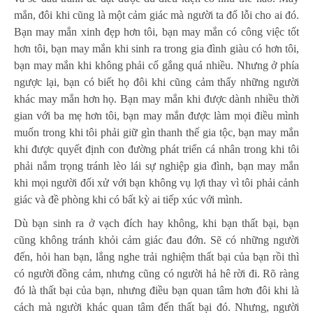
mắn, đôi khi cũng là một cảm giác mà người ta đổ lỗi cho ai đó.
Bạn may mắn xinh đẹp hơn tôi, bạn may mắn có công việc tốt
hơn tôi, bạn may mắn khi sinh ra trong gia đình giàu có hơn tôi,
bạn may mắn khi không phải cố gắng quá nhiều. Nhưng ở phía
ngược lại, bạn có biết họ đôi khi cũng cảm thấy những người
khác may mắn hơn họ. Bạn may mắn khi được dành nhiều thời
gian với ba mẹ hơn tôi, bạn may mắn được làm mọi điều mình
muốn trong khi tôi phải giữ gìn thanh thế gia tộc, bạn may mắn
khi được quyết định con đường phát triển cá nhân trong khi tôi
phải nắm trọng tránh lèo lái sự nghiệp gia đình, bạn may mắn
khi mọi người đối xử với bạn không vụ lợi thay vì tôi phải cảnh
giác và đề phòng khi có bất kỳ ai tiếp xúc với mình.
Dù bạn sinh ra ở vạch đích hay không, khi bạn thất bại, bạn
cũng không tránh khỏi cảm giác đau đớn. Sẽ có những người
đến, hỏi han bạn, lắng nghe trải nghiệm thất bại của bạn rồi thì
có người đồng cảm, nhưng cũng có người hả hê rời đi. Rõ ràng
đó là thất bại của bạn, nhưng điều bạn quan tâm hơn đôi khi là
cách mà người khác quan tâm đến thất bại đó. Nhưng, người