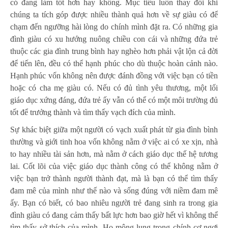
có đang làm tốt hơn hay không. Mục tiêu luôn thay đổi khi
chúng ta tích góp được nhiều thành quả hơn về sự giàu có để
chạm đến ngưỡng hài lòng do chính mình đặt ra. Có những gia
đình giàu có xu hướng nuông chiều con cái và những đứa trẻ
thuộc các gia đình trung bình hay nghèo hơn phải vật lộn cả đời
để tiến lên, đều có thể hạnh phúc cho dù thuộc hoàn cảnh nào.
Hạnh phúc vốn không nên được đánh đồng với việc bạn có tiền
hoặc có cha mẹ giàu có. Nếu có đủ tình yêu thương, một lối
giáo dục xứng đáng, đứa trẻ ấy vẫn có thể có một môi trường đủ
tốt để trưởng thành và tìm thấy vạch đích của mình.
Sự khác biệt giữa một người có vạch xuất phát từ gia đình bình
thường và giới tinh hoa vốn không nằm ở việc ai có xe xịn, nhà
to hay nhiều tài sản hơn, mà nằm ở cách giáo dục thế hệ tương
lai. Cốt lõi của việc giáo dục thành công có thể không nằm ở
việc bạn trở thành người thành đạt, mà là bạn có thể tìm thấy
đam mê của mình như thế nào và sống đúng với niềm đam mê
ấy. Bạn có biết, có bao nhiêu người trẻ đang sinh ra trong gia
đình giàu có đang cảm thấy bất lực hơn bao giờ hết vì không thể
tìm thấy sở thích của mình. Họ mông lung trong chính cơ ngơi