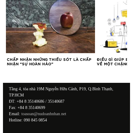
CHẤP NHẬN NHỮNG THIẾU SÓT LÀ CHẤP
ĐIỀU GÌ GIÚP BẠ
NHẬN “SỰ HOÀN HẢO”
VỀ MỘT CHẶNG Đ
Tầng 4, tòa nhà 19M Nguyễn Hữu Cảnh, P19, Q.Bình Thạnh,
TP.HCM
ĐT: +84 8 35140686 / 35140687
Fax: +84 8 35140699
Email:
toasoan@nudoanhnhan.net
Hotline: 090 845 0854