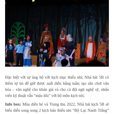
Đặc biệt với sự ủng hộ với kịch mục thiếu nhi; Nhà hát 5B có
thêm tự tin để giữ được suất diễn hằng tuần; tạo sân chơi văn
hóa – văn nghệ cho khán giả và cho cả đội ngũ nghệ sỹ, nhân
viên kỹ thuật vẫn “máu lửa” với bộ môn kịch nói.
Info box:
Mùa diễn hè và Trung thu 2022, Nhà hát kịch 5B sẽ
biểu diễn song song 2 kịch bản thiếu nhi “Bộ Lạc Nanh Trắng”