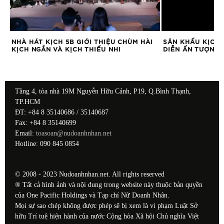
NH
NHÀ HÁT KỊCH 5B GIỚI THIỆU CHÙM HÀI
SÂN KHẤU KỊCH 
KỊCH NGẮN VÀ KỊCH THIẾU NHI
DIỄN ẤN TƯỢNG
Tầng 4, tòa nhà 19M Nguyễn Hữu Cảnh, P19, Q.Bình Thạnh,
TP.HCM
ĐT: +84 8 35140686 / 35140687
Fax: +84 8 35140699
Email:
toasoan@nudoanhnhan.net
Hotline: 090 845 0854
© 2008 - 2023 Nudoanhnhan.net. All rights reserved
® Tất cả hình ảnh và nội dung trong website này thuộc bản quyền
của One Pacific Holdings và Tạp chí Nữ Doanh Nhân.
Mọi sự sao chép không được phép sẽ bị xem là vi phạm Luật Sở
hữu Trí tuệ hiện hành của nước Cộng hòa Xã hội Chủ nghĩa Việt