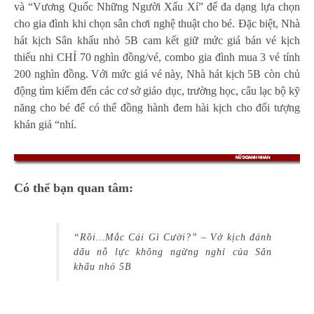
và “Vương Quốc Những Người Xấu Xí” để đa dạng lựa chọn
cho gia đình khi chọn sân chơi nghệ thuật cho bé. Đặc biệt, Nhà
hát kịch Sân khấu nhỏ 5B cam kết giữ mức giá bán vé kịch
thiếu nhi CHỈ 70 nghìn đồng/vé, combo gia đình mua 3 vé tính
200 nghìn đồng. Với mức giá vé này, Nhà hát kịch 5B còn chủ
động tìm kiếm đến các cơ sở giáo dục, trường học, câu lạc bộ kỹ
năng cho bé để có thể đồng hành đem hài kịch cho đối tượng
khán giả “nhí.
Có thể bạn quan tâm:
“Rồi…Mắc Cái Gì Cười?” – Vở kịch đánh
dấu nỗ lực không ngừng nghỉ của Sân
khấu nhỏ 5B