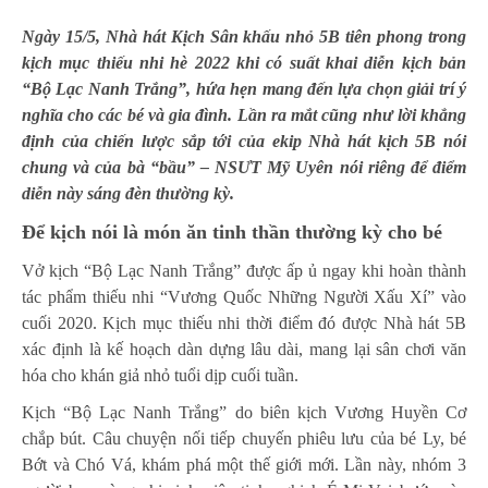
Ngày 15/5, Nhà hát Kịch Sân khấu nhỏ 5B tiên phong trong
kịch mục thiếu nhi hè 2022 khi có suất khai diễn kịch bản
“Bộ Lạc Nanh Trắng”, hứa hẹn mang đến lựa chọn giải trí ý
nghĩa cho các bé và gia đình. Lần ra mắt cũng như lời khẳng
định của chiến lược sắp tới của ekip Nhà hát kịch 5B nói
chung và của bà “bầu” – NSƯT Mỹ Uyên nói riêng để điểm
diễn này sáng đèn thường kỳ.
Để kịch nói là món ăn tinh thần thường kỳ cho bé
Vở kịch “Bộ Lạc Nanh Trắng” được ấp ủ ngay khi hoàn thành
tác phẩm thiếu nhi “Vương Quốc Những Người Xấu Xí” vào
cuối 2020. Kịch mục thiếu nhi thời điểm đó được Nhà hát 5B
xác định là kế hoạch dàn dựng lâu dài, mang lại sân chơi văn
hóa cho khán giả nhỏ tuổi dịp cuối tuần.
Kịch “Bộ Lạc Nanh Trắng” do biên kịch Vương Huyền Cơ
chắp bút. Câu chuyện nối tiếp chuyến phiêu lưu của bé Ly, bé
Bớt và Chó Vá, khám phá một thế giới mới. Lần này, nhóm 3