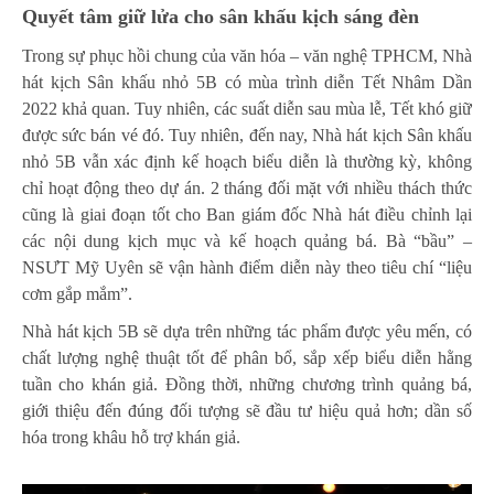
Quyết tâm giữ lửa cho sân khấu kịch sáng đèn
Trong sự phục hồi chung của văn hóa – văn nghệ TPHCM, Nhà
hát kịch Sân khấu nhỏ 5B có mùa trình diễn Tết Nhâm Dần
2022 khả quan. Tuy nhiên, các suất diễn sau mùa lễ, Tết khó giữ
được sức bán vé đó. Tuy nhiên, đến nay, Nhà hát kịch Sân khấu
nhỏ 5B vẫn xác định kế hoạch biểu diễn là thường kỳ, không
chỉ hoạt động theo dự án. 2 tháng đối mặt với nhiều thách thức
cũng là giai đoạn tốt cho Ban giám đốc Nhà hát điều chỉnh lại
các nội dung kịch mục và kế hoạch quảng bá. Bà “bầu” –
NSƯT Mỹ Uyên sẽ vận hành điểm diễn này theo tiêu chí “liệu
cơm gắp mắm”.
Nhà hát kịch 5B sẽ dựa trên những tác phẩm được yêu mến, có
chất lượng nghệ thuật tốt để phân bổ, sắp xếp biểu diễn hằng
tuần cho khán giả. Đồng thời, những chương trình quảng bá,
giới thiệu đến đúng đối tượng sẽ đầu tư hiệu quả hơn; dần số
hóa trong khâu hỗ trợ khán giả.