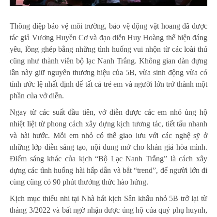
Thông điệp bảo vệ môi trường, bảo vệ động vật hoang dã được
tác giả Vương Huyền Cơ và đạo diễn Huy Hoàng thể hiện đáng
yêu, lồng ghép bằng những tình huống vui nhộn từ các loài thú
cũng như thành viên bộ lạc Nanh Trắng. Không gian dàn dựng
lần này giữ nguyên thương hiệu của 5B, vừa sinh động vừa có
tính ước lệ nhất định để tất cả trẻ em và người lớn trở thành một
phần của vở diễn.
Ngay từ các suất đầu tiên, vở diễn được các em nhỏ ủng hộ
nhiệt liệt từ phong cách xây dựng kịch tương tác, tiết tấu nhanh
và hài hước. Mỗi em nhỏ có thể giao lưu với các nghệ sỹ ở
những lớp diễn sáng tạo, nội dung mở cho khán giả hòa mình.
Điểm sáng khác của kịch “Bộ Lạc Nanh Trắng” là cách xây
dựng các tình huống hài hấp dẫn và bắt “trend”, để người lớn đi
cùng cũng có 90 phút thưởng thức hào hứng.
Kịch mục thiếu nhi tại Nhà hát kịch Sân khấu nhỏ 5B trở lại từ
tháng 3/2022 và bất ngờ nhận được ủng hộ của quý phụ huynh,