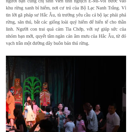
người bạn cùng chị sinh viên tinh nghịch É-Mi-Voi bước vào
khu rừng xanh bí hiểm, nơi cư trú của Bộ Lạc Nanh Trắng. Vì
tin lời gã pháp sư Hắc Âu, tù trưởng yêu cầu cả bộ lạc phải phá
rừng, săn thú, bắt các giống loài quý hiếm để hiến tế cho thần
linh. Người con trai quả cảm Tia Chớp, với sự giúp sức của
nhóm bạn mới, quyết tâm ngăn cản âm mưu của Hắc Âu, từ đó
vạch trần một đường dây buôn bán thú rừng.