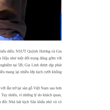
ào biểu diễn: NSƯT Quỳnh Hương và Gia
a Hậu như một đối trọng đáng gờm với
nghiệm tại 5B; Gia Linh được dịp phát
ều mang lại nhiều lớp kịch cười không
ới lần trở lại sàn gỗ Việt Nam sau hơn
. Tuy nhiên, vì những lý do khách quan,
m đốc Nhà hát kịch Sân khấu nhỏ và có