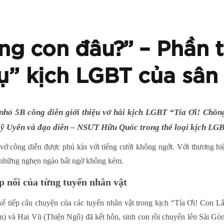
ồng con đâu?” – Phần t
rụ” kịch LGBT của sân
 nhỏ 5B công diễn giới thiệu vở hài kịch LGBT “Tía Ơi! Chồ
Uyên và đạo diễn – NSƯT Hữu Quốc trong thể loại kịch LGBT
ại vở công diễn được phủ kín với tiếng cười không ngớt. Với thương 
g những nghẹn ngào bất ngờ không kém.
ếp nối của từng tuyến nhân vật
 tiếp câu chuyện của các tuyến nhân vật trong kịch “Tía Ơi! Con Lấ
 và Hai Vũ (Thiện Ngô) đã kết hôn, sinh con rồi chuyển lên Sài Gòn