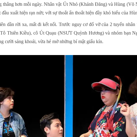
căng thẳng hơn mỗi ngày. Nhân vật Út Nhỏ (Khánh Đăng) và Hùng (Võ
 đầu xuất hiện rạn nứt; với sự thoắt ẩn thoắt hiện đầy khó hiểu của Hù
iên dần rời xa, mất đi kết nối. Trước nguy cơ đổ vỡ của 2 tuyến nhân
Tô Thiên Kiều), cô Út Quạu (NSƯT Quỳnh Hương) và nhóm bạn N
ng cười sảng khoái, vừa hé mở những bí mật giấu kín.