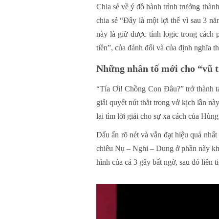
Chia sẻ về ý đồ hành trình trưởng th
chia sẻ “Đây là một lợi thế vì sau 3 n
này là giữ được tính logic trong các
tiền”, của đánh đổi và của định nghĩa t
Nh
ững nhân tố mới cho “vũ 
“Tía Ơi! Chồng Con Đâu?” trở thành
giải quyết nút thắt trong vở kịch lần
lại tìm lời giải cho sự xa cách của Hùn
Dấu ấn rõ nét và vẫn đạt hiệu quả nhất
chiêu Nụ – Nghi – Dung ở phần này khôn
hình của cả 3 gây bất ngờ, sau đó liên 