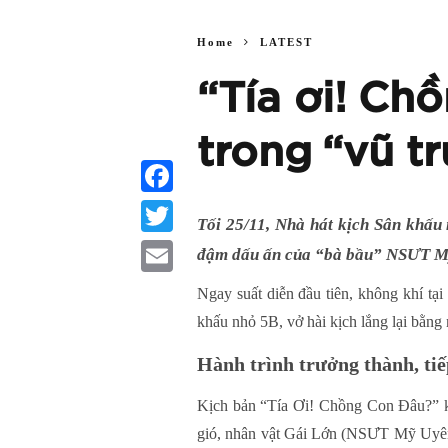
Home
LATEST
“Tía ơi! Ch
trong “vũ t
Facebook
Tối 25/11, Nhà hát kịch Sân khấu
Twitter
đậm dấu ấn của “bà bầu” NSƯT Mỹ 
Email
Ngay suất diễn đầu tiên, không khí t
khấu nhỏ 5B, vở hài kịch lắng lại bằn
Hành trình tr
ư
ởng thành, ti
Kịch bản “Tía Ơi! Chồng Con Đâu?” kể
gió, nhân vật Gái Lớn (NSƯT Mỹ Uyên)