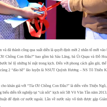
 và đã thành công qua suất diễn là quyết định mời 2 nhân tố mới v
a Ơi! Chồng Con Đâu?” bao gồm bà Sáu Lãng, bà Út Quạu và Đỗ Ho
ước hé lộ những bí mật trong kịch. Đến với phong cách gần gũi, thể 
g cùng 2 “đào hề” lão luyện là NSƯT Quỳnh Hương – NS Tô Thiên Ki
 cho khán giả với “Tía Ơi! Chồng Con Đâu?” là diễn viên Thiện Ngô, v
g biểu diễn tốt nghiệp tại “cái nôi” kịch nói 5B Võ Văn Tần năm 2013
thuật để định cư nước ngoài. Lần về nước này vô tình được gặp Giá
.