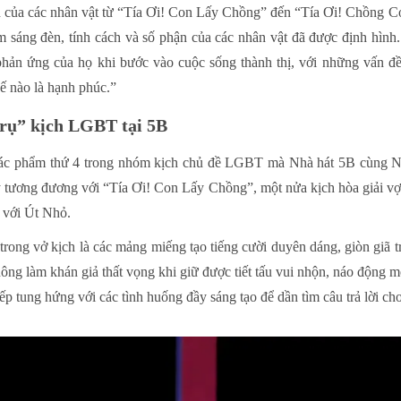
ành của các nhân vật từ “Tía Ơi! Con Lấy Chồng” đến “Tía Ơi! Chồn
ăm sáng đèn, tính cách và số phận của các nhân vật đã được định hìn
h phản ứng của họ khi bước vào cuộc sống thành thị, với những vấn đ
hế nào là hạnh phúc.”
trụ” kịch LGBT tại 5B
 tác phẩm thứ 4 trong nhóm kịch chủ đề LGBT mà Nhà hát 5B cùng
 này tương đương với “Tía Ơi! Con Lấy Chồng”, một nửa kịch hòa giải 
g với Út Nhỏ.
 trong vở kịch là các mảng miếng tạo tiếng cười duyên dáng, giòn giã t
g làm khán giả thất vọng khi giữ được tiết tấu vui nhộn, náo động mỗ
tiếp tung hứng với các tình huống đầy sáng tạo để dần tìm câu trả lời c