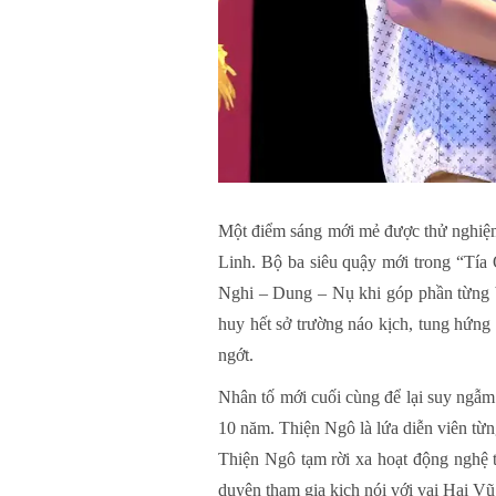
Một điểm sáng mới mẻ được thử nghiệm
Linh. Bộ ba siêu quậy mới trong “Tí
Nghi – Dung – Nụ khi góp phần từng b
huy hết sở trường náo kịch, tung hứn
ngớt.
Nhân tố mới cuối cùng để lại suy ngẫm
10 năm. Thiện Ngô là lứa diễn viên từn
Thiện Ngô tạm rời xa hoạt động nghệ 
duyên tham gia kịch nói với vai Hai Vũ