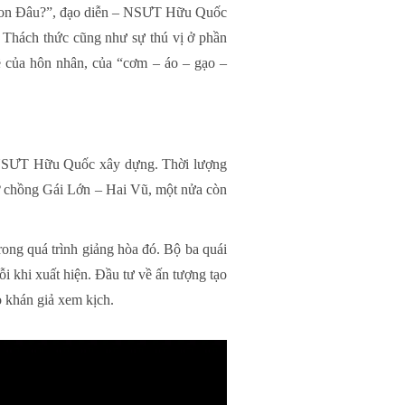
g Con Đâu?”, đạo diễn – NSƯT Hữu Quốc
h. Thách thức cũng như sự thú vị ở phần
ề của hôn nhân, của “cơm – áo – gạo –
 NSƯT Hữu Quốc xây dựng. Thời lượng
vợ chồng Gái Lớn – Hai Vũ, một nửa còn
rong quá trình giảng hòa đó. Bộ ba quái
i khi xuất hiện. Đầu tư về ấn tượng tạo
ho khán giả xem kịch.