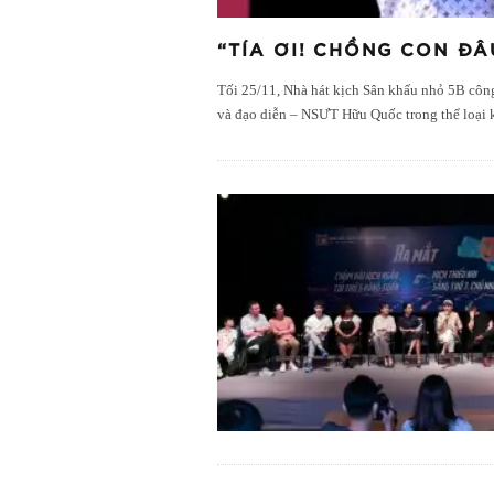
“TÍA ƠI! CHỒNG CON ĐÂ
Tối 25/11, Nhà hát kịch Sân khấu nhỏ 5B cô
và đạo diễn – NSƯT Hữu Quốc trong thể loại 