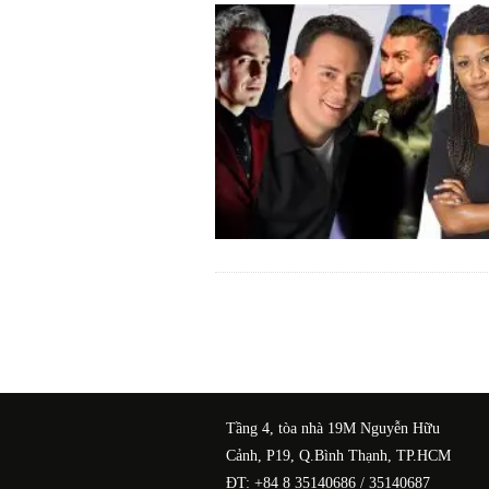
Tầng 4, tòa nhà 19M Nguyễn Hữu
Cảnh, P19, Q.Bình Thạnh, TP.HCM
ĐT: +84 8 35140686 / 35140687