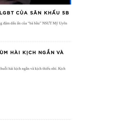
H LGBT CỦA SÂN KHẤU 5B
mang đậm dấu ấn của “bà bầu” NSƯT Mỹ Uyên
HÙM HÀI KỊCH NGẮN VÀ
huỗi hài kịch ngắn và kịch thiếu nhi. Kịch