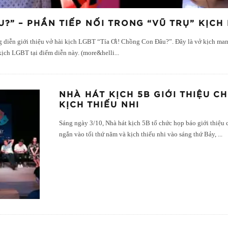
U?” – PHẦN TIẾP NỐI TRONG “VŨ TRỤ” KỊC
ng diễn giới thiệu vở hài kịch LGBT “Tía Ơi! Chồng Con Đâu?”. Đây là vở kịch 
kịch LGBT tại điểm diễn này. (more&helli
...
NHÀ HÁT KỊCH 5B GIỚI THIỆU C
KỊCH THIẾU NHI
Sáng ngày 3/10, Nhà hát kịch 5B tổ chức họp báo giới thiệu c
ngắn vào tối thứ năm và kịch thiếu nhi vào sáng thứ Bảy,
...