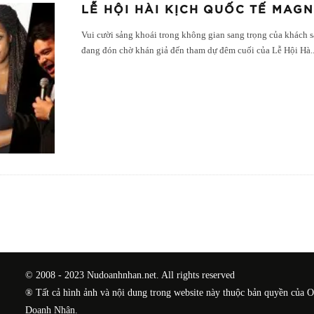
LỄ HỘI HÀI KỊCH QUỐC TẾ MAGN
Vui cười sảng khoái trong không gian sang trọng của khách s
đang đón chờ khán giả đến tham dự đêm cuối của Lễ Hội Hà
.
© 2008 - 2023 Nudoanhnhan.net. All rights reserved
® Tất cả hình ảnh và nội dung trong website này thuộc bản quyền của 
Doanh Nhân.