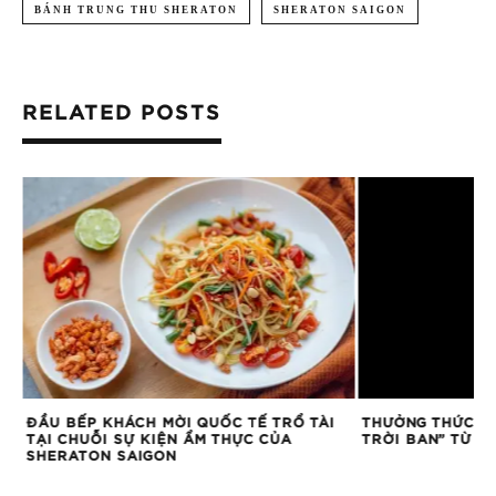
BÁNH TRUNG THU SHERATON
SHERATON SAIGON
RELATED POSTS
G
ĐẦU BẾP KHÁCH MỜI QUỐC TẾ TRỔ TÀI
THƯỞNG THỨC “T
ỦA
TẠI CHUỖI SỰ KIỆN ẨM THỰC CỦA
TRỜI BAN” TỪ L
SHERATON SAIGON