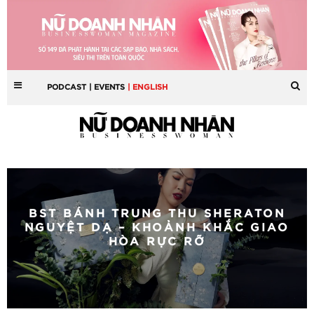
PODCAST
| EVENTS
| ENGLISH
BST BÁNH TRUNG THU SHERATON
NGUYỆT DẠ – KHOẢNH KHẮC GIAO
HÒA RỰC RỠ