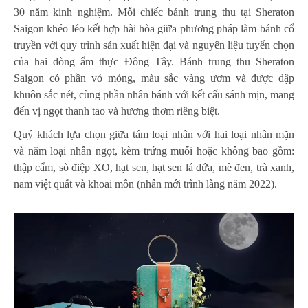
30 năm kinh nghiệm. Mỗi chiếc bánh trung thu tại Sheraton
Saigon khéo léo kết hợp hài hòa giữa phương pháp làm bánh cổ
truyền với quy trình sản xuất hiện đại và nguyên liệu tuyển chọn
của hai dòng ẩm thực Đông Tây. Bánh trung thu Sheraton
Saigon có phần vỏ mỏng, màu sắc vàng ươm và được dập
khuôn sắc nét, cùng phần nhân bánh với kết cấu sánh mịn, mang
đến vị ngọt thanh tao và hương thơm riêng biệt.
Quý khách lựa chọn giữa tám loại nhân với hai loại nhân mặn
và năm loại nhân ngọt, kèm trứng muối hoặc không bao gồm:
thập cẩm, sò điệp XO, hạt sen, hạt sen lá dứa, mè đen, trà xanh,
nam việt quất và khoai môn (nhân mới trình làng năm 2022).