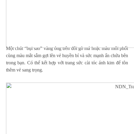
Một chút “bụi sao” vàng óng trên đôi gò má hoặc màu môi phối
cùng màu mắt sẫm gợi lên vẻ huyền bí và sức mạnh ẩn chứa bên
trong bạn. Có thể kết hợp với trang sức cài tóc ánh kim để tôn
thêm vẻ sang trọng.