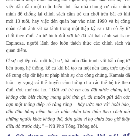
việc dẫn đầu một cuộc biểu tình tòa nhà chung cư của chính
mình để chống lại chính sách cấm trẻ em chơi trên bãi cỏ khi
mới 13 tuổi, hay việc đến quán bar vào năm 1990 và bị công
đoàn cảnh ảnh sát xa lánh trong một thập kỷ sau khi cô ấy từ
chối theo đuổi án tử hình đối với kẻ đã sát hại cảnh sát Isaac
Espinoza, người lãnh đạo luôn thách thức các chính sách và
quan điểm.
Ở sự nghiệp của một luật sư, bà luôn đấu tranh với bất công từ
bên trong hệ thống, kể cả khi bà tạo ra một nền tảng trực tuyến
để cung cấp dữ liệu tư pháp hình sự cho công chúng, Kamala đã
luôn hy vọng có thể truyền cảm hứng cho các thế hệ trẻ theo
đuổi ước mơ của họ.
“Đối với trẻ em của đất nước chúng tôi,
không cần biết chúng mang giới tính gì, tôi muốn gửi đến các
bạn một thông điệp rõ ràng rằng – hãy ước mơ với hoài bão,
dẫn đầu bằng niềm tin và nhìn nhận bản thân theo cách mà
những người khác không thể, đơn giản vì họ chưa bao giờ thấy
điều đó trước đây.” –
Nữ Phó Tổng Thống nói.