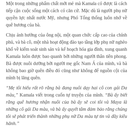
Một trong những phẩm chất mới mẻ mà Kamala có được là cách
tiếp cận cuộc sống một cách có căn cứ. Mặc dù là người phụ nữ
quyền lực nhất nước Mỹ, nhưng Phó Tổng thống luôn nhớ về
quê hương của bà.
Chịu ảnh hưởng của
ông nội
, một quan chức cấp cao của chính
phủ, và bà cô, một nhà hoạt động đào tạo tầng lớp phụ nữ nghèo
khổ về kiểm soát sinh sản và kế hoạch hóa gia đình, xung quanh
Kamala luôn được bao quanh bởi những người thân tiên phong.
Bà được nuôi dưỡng bởi người mẹ gốc Nam Á của mình, và bà
không bao giờ quên điều đó cũng như không để nguồn cội của
mình bị lãng quên.
“Mẹ tôi hiểu rất rõ rằng bà đang nuôi dạy hai cô con gái Da
màu,”
Kamala viết trong cuốn tự truyện của mình. “
Bà ấy biết
rằng quê hương nhận nuôi của bà ấy sẽ coi tôi và Maya là
những cô gái Da màu, và bà ấy quyết tâm đảm bảo rằng chúng
tôi sẽ phát triển thành những phụ nữ Da màu tự tin và đầy kiêu
hãnh.”