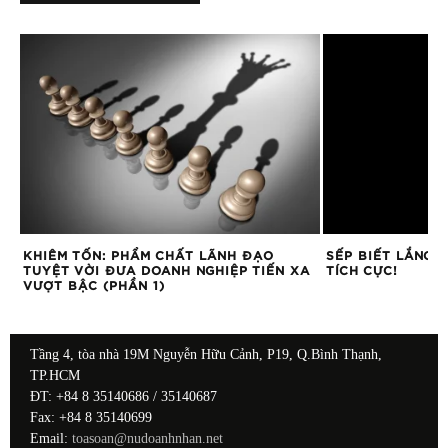
KHIÊM TỐN: PHẨM CHẤT LÃNH ĐẠO
SẾP BIẾT LẮNG N
TUYỆT VỜI ĐƯA DOANH NGHIỆP TIẾN XA
TÍCH CỰC!
VƯỢT BẬC (PHẦN 1)
Tầng 4, tòa nhà 19M Nguyễn Hữu Cảnh, P19, Q.Bình Thạnh,
TP.HCM
ĐT: +84 8 35140686 / 35140687
Fax: +84 8 35140699
Email:
toasoan@nudoanhnhan.net