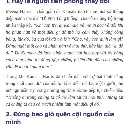
1. Hãy là người tiên phong thay đổi
Meena Harris – cháu gái của Kamala đã chia sẻ một số thông
điệp mạnh mẽ mà “Dì Phó Tổng thống” của cô đã ủng hộ trong
nhiều thập kỷ.
“Khi còn trẻ, dì Kamala và mẹ đi học và đôi khi
họ phàn nàn về một điều gì đó mà họ cảm thấy không công
bằng, lúc đó, bà của tôi đã trả lời: “Chà, vậy con định làm gì?
Đừng ngồi một chỗ và phàn nàn về mọi thứ, hãy làm điều gì đó
đi.” Dì Kamala đã luôn nhấn mạnh bài học này với tôi bằng
cách thúc giục tôi đóng góp những ý kiến độc đáo cho những
vấn đề mà tôi quan tâm.”
Trong khi Kamala Harris đã chiến đấu với sự bất bình đẳng
trong suốt cuộc đời của mình, đó là điều mà bà, một người phụ
nữ ngũ tuần hy vọng những người khác sẽ tiếp tục chiến đấu.
“Không ai trong chúng ta có thể làm tất cả mọi thứ, nhưng tất
cả chúng ta đều có trách nhiệm làm một điều gì đó.”
2. Đừng bao giờ quên cội nguồn của
mình