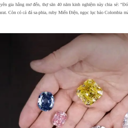
uyên gia hằng mơ đến, thợ săn 40 năm kinh nghiệm này chia sẻ: “Đó
arat. Còn có cả đá sa-phia, ruby Miến Điện, ngọc lục bảo Colombia mà 