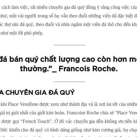
cách làm việc, rất nhiều chuyên gia đá quý đồng ý rằng công việc củ
như, một vài người trong số họ vẫn theo đuổi những viên đá đặc biệt
ác thợ săn đá quý, theo đuổi và nhìn ngắm một viên đá thô cho đến khi
 như một lời phù phép.
——————-
đá bán quý chất lượng cao còn hơn mộ
thường.”_ Francois Roche.
——————-
A CHUYÊN GIA ĐÁ QUÝ
 khi Place Vendôme được xem như thánh địa và là nơi lui tới của nhữn
giá trị giỏi nhất của giới kim hoàn. Francoise Roche chia sẻ “Place V
ng được gọi “French Touch”. Ở đó các chuyên gia đều không ưu tiên 
y Đức khiến cho đá quý có hình dáng giống như kim cương giả, họ ch