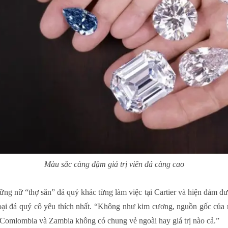
Màu sắc càng đậm giá trị viên đá càng cao
ng nữ “thợ săn” đá quý khác từng làm việc tại Cartier và hiện đảm đ
loại đá quý cô yêu thích nhất. “Không như kim cương, nguồn gốc của n
ừ Comlombia và Zambia không có chung vẻ ngoài hay giá trị nào cả.”