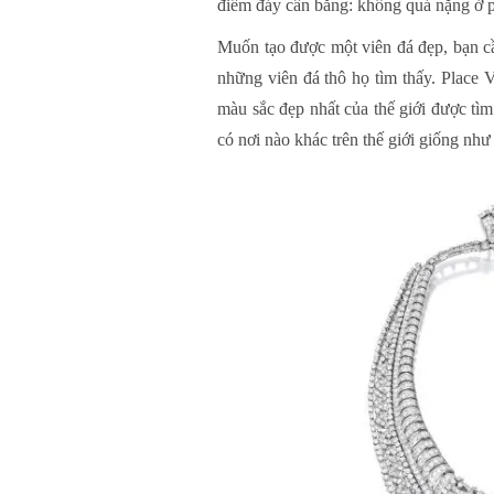
điểm đáy cân bằng: không quá nặng ở p
Muốn tạo được một viên đá đẹp, bạn cần
những viên đá thô họ tìm thấy. Place
màu sắc đẹp nhất của thế giới được tìm
có nơi nào khác trên thế giới giống nh