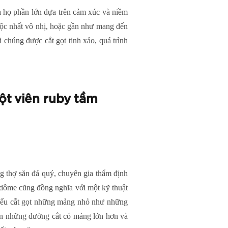
a họ phần lớn dựa trên cảm xúc và niềm
 độc nhất vô nhị, hoặc gần như mang đến
 chúng được cắt gọt tinh xảo, quá trình
t viên ruby tầm
g thợ săn đá quý, chuyên gia thẩm định
endôme cũng đồng nghĩa với một kỹ thuật
kiểu cắt gọt những mảng nhỏ như những
ọn những đường cắt có mảng lớn hơn và