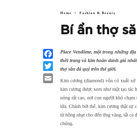
Home
Fashion & Beauty
Bí ẩn thợ s
Place Vendôme, một trong những địa đ
thời trang và kim hoàn danh giá nhất
Facebook
thợ săn đá quý trên thế giới.
Twitter
Kim cương (diamond) vốn có xuất xứ t
Email
kim cương được xem như một tạo tác ho
nóng rất cao, nơi con người khó chạm t
lửa. Chính bởi thế, kim cương thật sự 
từ hồng nhạt cho đến ửng vàng, tất cả
chúng.