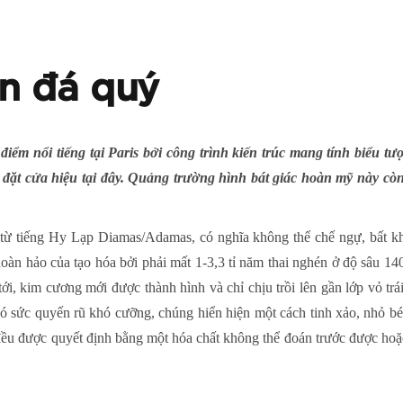
ăn đá quý
iểm nổi tiếng tại Paris bởi công trình kiến trúc mang tính biểu tư
 đặt cửa hiệu tại đây. Quảng trường hình bát giác hoàn mỹ này còn l
ừ tiếng Hy Lạp Diamas/Adamas, có nghĩa không thể chế ngự, bất khả
àn hảo của tạo hóa bởi phải mất 1-3,3 tỉ năm thai nghén ở độ sâu 14
ới, kim cương mới được thành hình và chỉ chịu trồi lên gần lớp vỏ t
có sức quyến rũ khó cưỡng, chúng hiển hiện một cách tinh xảo, nhỏ bé
 đều được quyết định bằng một hóa chất không thể đoán trước được hoặ