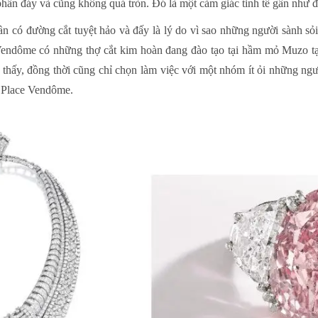
hần đáy và cũng không quá tròn. Đó là một cảm giác tinh tế gần như 
 có đường cắt tuyệt hảo và đấy là lý do vì sao những người sành sỏi 
 Vendôme có những thợ cắt kim hoàn đang đào tạo tại hầm mỏ Muzo tạ
 thấy, đồng thời cũng chỉ chọn làm việc với một nhóm ít ỏi những ngườ
ư Place Vendôme.