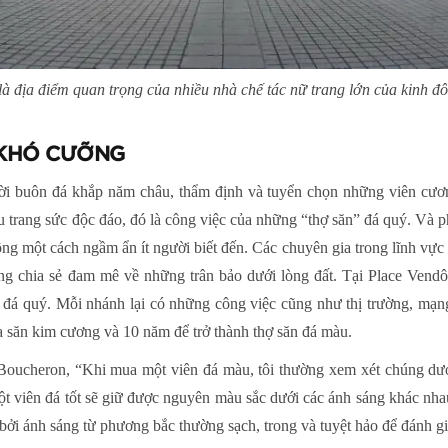
à địa điểm quan trọng của nhiều nhà chế tác nữ trang lớn của kinh đô 
 KHÓ CƯỠNG
ời buôn đá khắp năm châu, thẩm định và tuyển chọn những viên cươ
 trang sức độc đáo, đó là công việc của những “thợ săn” đá quý. Và ph
ng một cách ngầm ẩn ít người biết đến. Các chuyên gia trong lĩnh vực
ng chia sẻ đam mê về những trân bảo dưới lòng đất. Tại Place Vend
 đá quý. Mỗi nhánh lại có những công việc cũng như thị trường, mạng
a săn kim cương và 10 năm để trở thành thợ săn đá màu.
 Boucheron, “Khi mua một viên đá màu, tôi thường xem xét chúng dưới
ột viên đá tốt sẽ giữ được nguyên màu sắc dưới các ánh sáng khác nhau
ởi ánh sáng từ phương bắc thường sạch, trong và tuyệt hảo để đánh giá