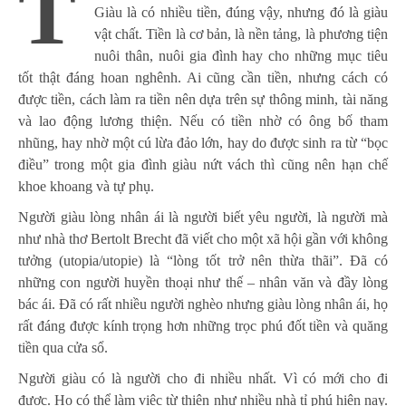
T
Giàu là có nhiều tiền, đúng vậy, nhưng đó là giàu
vật chất. Tiền là cơ bản, là nền tảng, là phương tiện
nuôi thân, nuôi gia đình hay cho những mục tiêu
tốt thật đáng hoan nghênh. Ai cũng cần tiền, nhưng cách có
được tiền, cách làm ra tiền nên dựa trên sự thông minh, tài năng
và lao động lương thiện. Nếu có tiền nhờ có ông bố tham
nhũng, hay nhờ một cú lừa đảo lớn, hay do được sinh ra từ “bọc
điều” trong một gia đình giàu nứt vách thì cũng nên hạn chế
khoe khoang và tự phụ.
Người giàu lòng nhân ái là người biết yêu người, là người mà
như nhà thơ Bertolt Brecht đã viết cho một xã hội gần với không
tưởng (utopia/utopie) là “lòng tốt trở nên thừa thãi”. Đã có
những con người huyền thoại như thế – nhân văn và đầy lòng
bác ái. Đã có rất nhiều người nghèo nhưng giàu lòng nhân ái, họ
rất đáng được kính trọng hơn những trọc phú đốt tiền và quăng
tiền qua cửa sổ.
Người giàu có là người cho đi nhiều nhất. Vì có mới cho đi
được. Họ có thể làm việc từ thiện như nhiều nhà tỉ phú hiện nay.