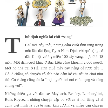
T
hử định nghĩa lại chữ “sang”
Chỉ mới đây thôi, những đám cưới rình rang trong
một lâu đài lộng lẫy ở Nam Định với quà tặng cô
dâu là một vương miện 100 cây vàng, thực đơn 18
món. Một đám cưới khác ở Bạc Liêu cũng khoảng 2.000 người.
Một họ nhà trai ở Hà Tĩnh thuê máy bay riêng để rước dâu…
Có lẽ chẳng có chuyện cổ tích nào dám kể chi tiết ăn chơi như
thế. Có chăng cũng chỉ là “mọi người nơi nơi chúc tụng và cùng
chung vui”.
Những thiếu gia với dàn xe Maybach, Bentley, Lamborghini,
Rolls-Royce…, những chuyện cặp bồ với ca sĩ nổi tiếng và ai
cũng biết mình là vua tê giác, kim cương và nhiều câu chuyện