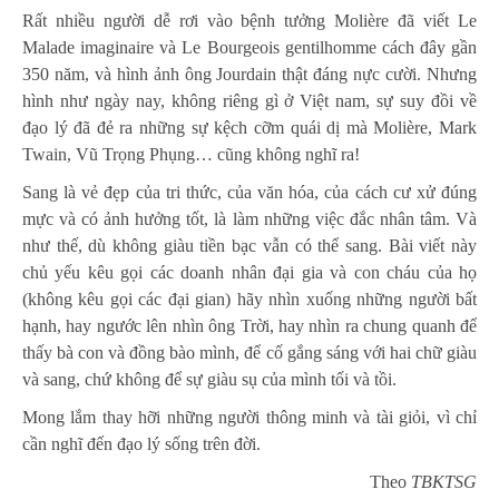
Rất nhiều người dễ rơi vào bệnh tưởng Molière đã viết Le
Malade imaginaire và Le Bourgeois gentilhomme cách đây gần
350 năm, và hình ảnh ông Jourdain thật đáng nực cười. Nhưng
hình như ngày nay, không riêng gì ở Việt nam, sự suy đồi về
đạo lý đã đẻ ra những sự kệch cỡm quái dị mà Molière, Mark
Twain, Vũ Trọng Phụng… cũng không nghĩ ra!
Sang là vẻ đẹp của tri thức, của văn hóa, của cách cư xử đúng
mực và có ảnh hưởng tốt, là làm những việc đắc nhân tâm. Và
như thế, dù không giàu tiền bạc vẫn có thể sang. Bài viết này
chủ yếu kêu gọi các doanh nhân đại gia và con cháu của họ
(không kêu gọi các đại gian) hãy nhìn xuống những người bất
hạnh, hay ngước lên nhìn ông Trời, hay nhìn ra chung quanh để
thấy bà con và đồng bào mình, để cố gắng sáng với hai chữ giàu
và sang, chứ không để sự giàu sụ của mình tối và tồi.
Mong lắm thay hỡi những người thông minh và tài giỏi, vì chỉ
cần nghĩ đến đạo lý sống trên đời.
Theo
TBKTSG