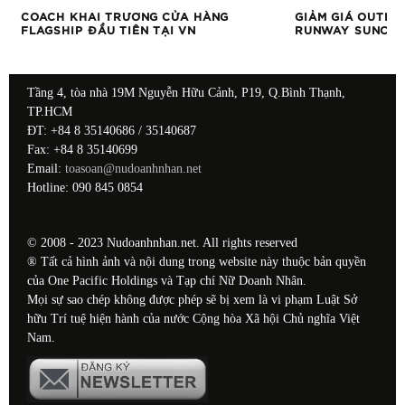
COACH KHAI TRƯƠNG CỬA HÀNG
GIẢM GIÁ OUTLE
FLAGSHIP ĐẦU TIÊN TẠI VN
RUNWAY SUNCIT
Tầng 4, tòa nhà 19M Nguyễn Hữu Cảnh, P19, Q.Bình Thạnh,
TP.HCM
ĐT: +84 8 35140686 / 35140687
Fax: +84 8 35140699
Email:
toasoan@nudoanhnhan.net
Hotline: 090 845 0854
© 2008 - 2023 Nudoanhnhan.net. All rights reserved
® Tất cả hình ảnh và nội dung trong website này thuộc bản quyền
của One Pacific Holdings và Tạp chí Nữ Doanh Nhân.
Mọi sự sao chép không được phép sẽ bị xem là vi phạm Luật Sở
hữu Trí tuệ hiện hành của nước Cộng hòa Xã hội Chủ nghĩa Việt
Nam.