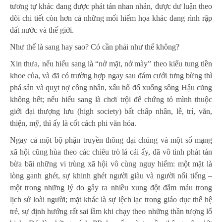
tương tự khác đang được phát tán nhan nhản, được dư luận theo
dõi chi tiết còn hơn cả những mối hiểm họa khác đang rình rập
đất nước và thế giới.
Như thế là sang hay sao? Có cần phải như thế không?
Xin thưa, nếu hiểu sang là “nở mặt, nở mày” theo kiểu tung tiền
khoe của, và đã có trường hợp ngay sau đám cưới tưng bừng thì
phá sản và quỵt nợ công nhân, xấu hổ đổ xuống sông Hậu cũng
không hết; nếu hiểu sang là chơi trội để chứng tỏ mình thuộc
giới đại thượng lưu (high society) bất chấp nhân, lễ, trí, văn,
thiện, mỹ, thì ấy là cốt cách phi văn hóa.
Ngay cả một bộ phận truyền thông đại chúng và một số mạng
xã hội cũng hùa theo các chiêu trò lá cải ấy, đã vô tình phát tán
bừa bãi những vi trùng xã hội vô cùng nguy hiểm: một mặt là
lòng ganh ghét, sự khinh ghét người giàu và người nổi tiếng –
một trong những lý do gây ra nhiều xung đột đẫm máu trong
lịch sử loài người; mặt khác là sự lệch lạc trong giáo dục thế hệ
trẻ, sự định hướng rất sai lầm khi chạy theo những thần tượng lố