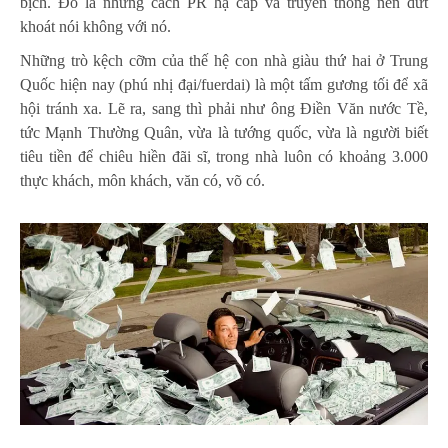
bịch. Đó là những cách PR hạ cấp và truyền thông nên dứt
khoát nói không với nó.
Những trò kệch cỡm của thế hệ con nhà giàu thứ hai ở Trung
Quốc hiện nay (phú nhị đại/fuerdai) là một tấm gương tối để xã
hội tránh xa. Lẽ ra, sang thì phải như ông Điền Văn nước Tề,
tức Mạnh Thường Quân, vừa là tướng quốc, vừa là người biết
tiêu tiền để chiêu hiền đãi sĩ, trong nhà luôn có khoảng 3.000
thực khách, môn khách, văn có, võ có.