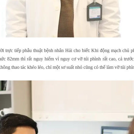
ời trực tiếp phẫu thuật bệnh nhân Hải cho biết: Khi động mạch chủ p
mức 82mm thì rất nguy hiểm vì nguy cơ vỡ túi phình rất cao, cả trướ
hông thao tác khéo léo, chỉ một sơ suất nhỏ cũng có thể làm vỡ túi phì