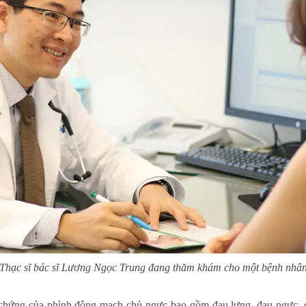
Thạc sĩ bác sĩ Lương Ngọc Trung đang thăm khám cho một bệnh nhâ
u chứng của phình động mạch chủ ngực bao gồm đau lưng, đau ngực, c