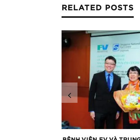
RELATED POSTS
 GIÁC MẠC MIỄN
BỆNH VIỆN FV VÀ TRUN