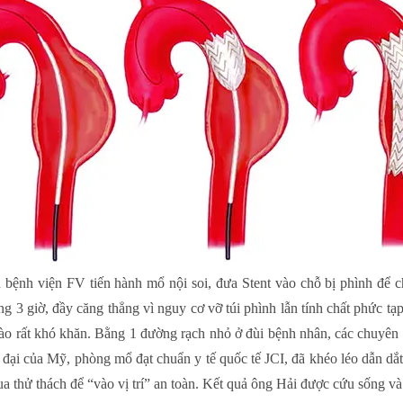
bệnh viện FV tiến hành mổ nội soi, đưa Stent vào chỗ bị phình để c
ng 3 giờ, đầy căng thẳng vì nguy cơ vỡ túi phình lẫn tính chất phức 
vào rất khó khăn. Bằng 1 đường rạch nhỏ ở đùi bệnh nhân, các chuyên 
 đại của Mỹ, phòng mổ đạt chuẩn y tế quốc tế JCI, đã khéo léo dẫn dắ
a thử thách để “vào vị trí” an toàn. Kết quả ông Hải được cứu sống và