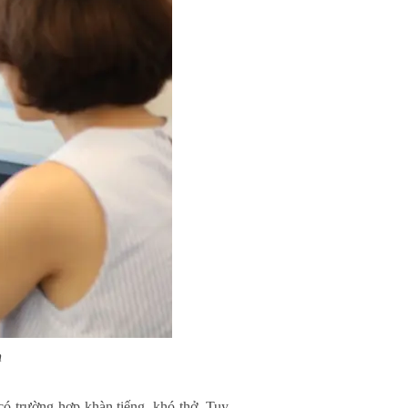
n
ó trường hợp khàn tiếng, khó thở. Tuy