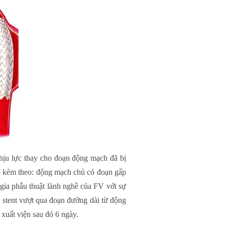
hịu lực thay cho đoạn động mạch đã bị
tạp kèm theo: động mạch chủ có đoạn gấp
gia phẫu thuật lành nghề của FV với sự
t stent vượt qua đoạn đường dài từ động
 xuất viện sau đó 6 ngày.