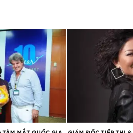
G TÂM MẮT QUỐC GIA
GIÁM ĐỐC TIẾP THỊ &