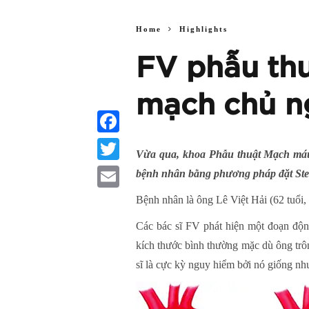
Home
Highlights
FV phẫu thu
mạch chủ n
Facebook
Vừa qua,
khoa Phẫu thuật Mạch máu
Twitter
bệnh nhân bằng phương pháp đặt Stent
Email
Bệnh nhân là ông Lê Việt Hải (62 tuổi
Các bác sĩ FV phát hiện một đoạn độn
kích thước bình thường mặc dù ông trô
sĩ là cực kỳ nguy hiểm bởi nó giống nh