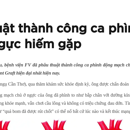
ật thành công ca ph
gực hiếm gặp
, bệnh viện FV đã phẫu thuật thành công ca phình động mạch ch
 Graft hiện đại nhất hiện nay.
, ngụ Cần Thơ), qua thăm khám sức khỏe định kỳ, ông được chẩn đoán
g mạch chủ ở ngực của ông đã phình to như bắp chân với đường kín
ng khỏe mạnh, vẫn chơi cầu lông và không có triệu chứng đau đớn. Tìn
ư “quả bom đã được rút chốt” có thể nổ bất cứ lúc nào và kết thúc mạ