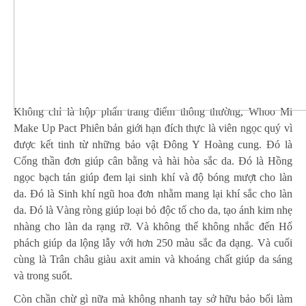
Không chỉ là hộp phấn trang điểm thông thường, Whoo Mi
Make Up Pact Phiên bản giới hạn đích thực là viên ngọc quý vì
được kết tinh từ những bảo vật Đông Y Hoàng cung. Đó là
Cống thần đơn giúp cân bằng và hài hòa sắc da. Đó là Hồng
ngọc bạch tán giúp đem lại sinh khí và độ bóng mượt cho làn
da. Đó là Sinh khí ngũ hoa đơn nhằm mang lại khí sắc cho làn
da. Đó là Vàng ròng giúp loại bỏ độc tố cho da, tạo ánh kim nhẹ
nhàng cho làn da rạng rỡ. Và không thể không nhắc đến Hổ
phách giúp da lộng lẫy với hơn 250 màu sắc đa dạng. Và cuối
cùng là Trân châu giàu axit amin và khoáng chất giúp da sáng
và trong suốt.
Còn chần chừ gì nữa mà không nhanh tay sở hữu bảo bối làm