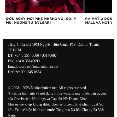
ÓA
ĐÓN NGÀY MỚI NHẸ NHÀNG VỚI GỢI Ý
RA MẮT 2 DÒNG 
MÙI HƯƠNG TỪ BVLGARI
MALL VÀ HOT CA
Tầng 4, tòa nhà 19M Nguyễn Hữu Cảnh, P19, Q.Bình Thạnh,
TP.HCM
ĐT: +84 8 35140686 / 35140687
Fax: +84 8 35140699
Email:
toasoan@nudoanhnhan.net
Hotline: 090 845 0854
© 2008 - 2023 Nudoanhnhan.net. All rights reserved
® Tất cả hình ảnh và nội dung trong website này thuộc bản quyền
của One Pacific Holdings và Tạp chí Nữ Doanh Nhân.
Mọi sự sao chép không được phép sẽ bị xem là vi phạm Luật Sở
hữu Trí tuệ hiện hành của nước Cộng hòa Xã hội Chủ nghĩa Việt
Nam.