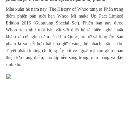
Mùa xuân hè năm nay, The History of Whoo tung ra Phấn trang
điểm phiên bản giới hạn Whoo Mi make Up Pact Limited
Edition 2016 (Gungjung Special Set). Phiên bản này được
Whoo xem như một báu vật với thiết kế tái hiện nghệ thuật
khảm xà cừ nghìn năm của Hàn Quốc, rực rỡ và lộng lẫy. Sản
phẩm là sự kết hợp hài hòa giữa vàng, hổ phách, trân châu.
Tuyệt phẩm không chỉ lộng lẫy bởi vẻ ngoài mà còn giúp hoàn
thiện lớp trang điểm, cho lớp nền sáng trong, mịn màng và đầy
sinh khí.