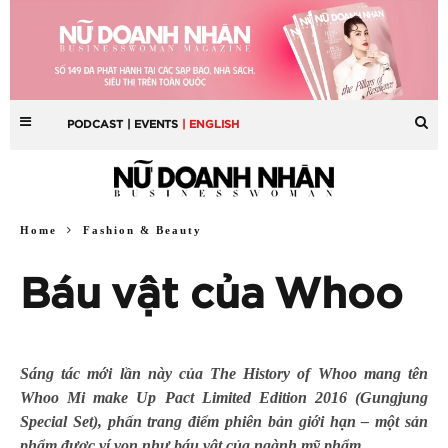
PODCAST
| EVENTS
| ENGLISH
Home
Fashion & Beauty
Báu vật của Whoo
Sáng tác mới lần này của The History of Whoo mang tên
Whoo Mi make Up Pact Limited Edition 2016 (Gungjung
Special Set), phấn trang điểm phiên bản giới hạn – một sản
phẩm được ví von như báu vật của ngành mỹ phẩm.