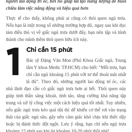
người lao động trí óc, bởi nó giúp tái tạo năng lượng để buổi
chiều làm việc năng động và hiệu quả hơn
Thực tế cho thấy, không phải ai cũng có thói quen ngủ trưa.
Nếu bạn là một trong số những trường hợp đó, ngay sau khi đọc
tám điều thú vị về giấc ngủ trưa dưới đây, bạn nên tập và hình
thành cho mình thêm thói quen hữu ích này.
1
Chỉ cần 15 phút
Bác sỹ Đặng Văn Mon (Phó Khoa Giấc ngủ, Trung
tâm Y khoa Medic TP.HCM) cho biết: “Mỗi trưa, bạn
chỉ cần ngủ khoảng 15 phút với tư thế thoải mái nhất
là đủ”. Theo đó, những người lao động trí óc, các
nhà lãnh đạo cần có giấc ngủ trưa hơn ai hết. Thói quen này
giúp tinh thần sảng khoái, tỉnh táo, tăng cường khả năng tập
trung và xử lý công việc một cách hiệu quả tốt nhất. Tuy nhiên,
nếu giấc ngủ trưa kéo quá dài thì dễ khiến cơ thể rơi vào trạng
thái của giấc ngủ sâu, gây nên cảm giác khó chịu khi thức dậy
hoặc bị đánh thức đột ngột. Lưu ý rằng, bạn chỉ nên ngủ trưa
khoảng 15 phút sau khi ăn khoảng 10-20 phút thôi nhé!