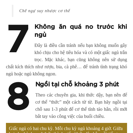
Chế ngự suy nhược cơ thể
7
Không ăn quá no trước khi
ngủ
Đây là điều cần tránh nếu bạn không muốn gây
khó chịu cho hệ tiêu hóa và có một giấc ngủ trằn
trọc. Mặc khác, bạn cũng không nên sử dụng
chất kích thích như rượu, bia, cà phê… để tránh tình trạng khó
ngủ hoặc ngủ không ngon.
8
Ngồi tại chỗ khoảng 3 phút
Theo các chuyên gia, khi thức dậy, bạn nên để
cơ thể “thức” một cách từ từ. Bạn hãy ngồi tại
chỗ sau 1-3 phút để cơ thể tỉnh táo hẳn, rồi mới
bắt tay vào công việc của buổi chiều.
Giấc ngủ có hai chu kỳ. Mỗi chu kỳ ngủ khoảng 4 giờ. Giữa