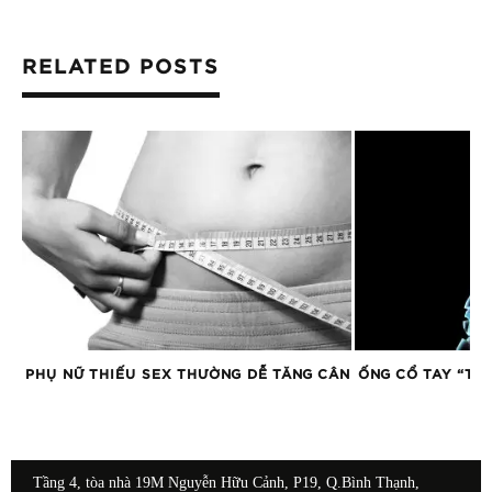
RELATED POSTS
ƯA
PHỤ NỮ THIẾU SEX THƯỜNG DỄ TĂNG CÂN
ỐNG CỔ TAY “TR
Tầng 4, tòa nhà 19M Nguyễn Hữu Cảnh, P19, Q.Bình Thạnh,