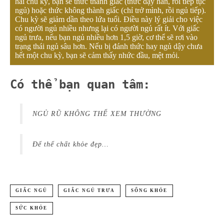
hai chu kỳ, bạn sẽ thức thành giấc (thức dậy hẳn, rồi tiếp tục
ngủ) hoặc thức không thành giấc (chỉ trở mình, rồi ngủ tiếp).
Chu kỳ sẽ giảm dần theo lứa tuổi. Điều này lý giải cho việc
có người ngủ nhiều nhưng lại có người ngủ rất ít. Với giấc
ngủ trưa, nếu bạn ngủ nhiều hơn 1,5 giờ, cơ thể sẽ rơi vào
trạng thái ngủ sâu hơn. Nếu bị đánh thức hay ngủ dậy chưa
hết một chu kỳ, bạn sẽ cảm thấy nhức đầu, mệt mỏi.
Có thể bạn quan tâm:
NGỦ RŨ KHÔNG THỂ XEM THƯỜNG
Để thể chất khỏe đẹp…
GIẤC NGỦ
GIẤC NGỦ TRƯA
SỐNG KHỎE
SỨC KHỎE