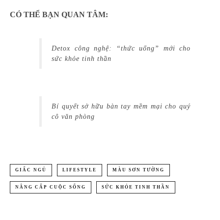
CÓ THỂ BẠN QUAN TÂM:
Detox công nghệ: “thức uống” mới cho
sức khỏe tinh thần
Bí quyết sở hữu bàn tay mềm mại cho quý
cô văn phòng
GIẤC NGỦ
LIFESTYLE
MÀU SƠN TƯỜNG
NÂNG CẤP CUỘC SỐNG
SỨC KHỎE TINH THẦN