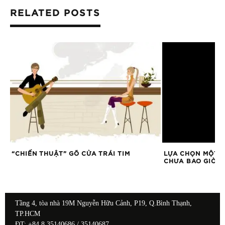
RELATED POSTS
ÀI
“CHIẾN THUẬT” GÕ CỬA TRÁI TIM
LỰA CHỌN MỘT 
CHƯA BAO GIỜ D
Tầng 4, tòa nhà 19M Nguyễn Hữu Cảnh, P19, Q.Bình Thạnh,
TP.HCM
ĐT: +84 8 35140686 / 35140687