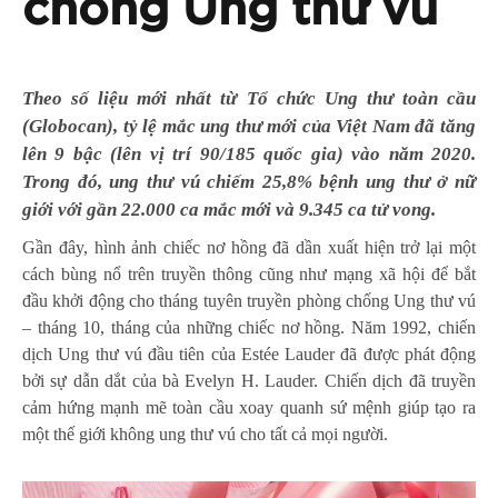
chống Ung thư vú
Theo số liệu mới nhất từ Tổ chức Ung thư toàn cầu
(Globocan), tỷ lệ mắc ung thư mới của Việt Nam đã tăng
lên 9 bậc (lên vị trí 90/185 quốc gia) vào năm 2020.
Trong đó, ung thư vú chiếm 25,8% bệnh ung thư ở nữ
giới với gần 22.000 ca mắc mới và 9.345 ca tử vong.
Gần đây, hình ảnh chiếc nơ hồng đã dần xuất hiện trở lại một
cách bùng nổ trên truyền thông cũng như mạng xã hội để bắt
đầu khởi động cho tháng tuyên truyền phòng chống Ung thư vú
– tháng 10, tháng của những chiếc nơ hồng. Năm 1992, chiến
dịch Ung thư vú đầu tiên của Estée Lauder đã được phát động
bởi sự dẫn dắt của bà Evelyn H. Lauder. Chiến dịch đã truyền
cảm hứng mạnh mẽ toàn cầu xoay quanh sứ mệnh giúp tạo ra
một thế giới không ung thư vú cho tất cả mọi người.