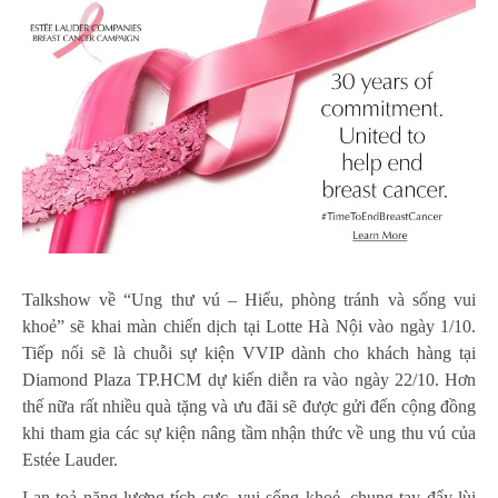
Talkshow về “Ung thư vú – Hiểu, phòng tránh và sống vui
khoẻ” sẽ khai màn chiến dịch tại Lotte Hà Nội vào ngày 1/10.
Tiếp nối sẽ là chuỗi sự kiện VVIP dành cho khách hàng tại
Diamond Plaza TP.HCM dự kiến diễn ra vào ngày 22/10. Hơn
thế nữa rất nhiều quà tặng và ưu đãi sẽ được gửi đến cộng đồng
khi tham gia các sự kiện nâng tầm nhận thức về ung thu vú của
Estée Lauder.
Lan toả năng lượng tích cực, vui sống khoẻ, chung tay đẩy lùi