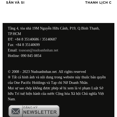
ỦA
SÂN VÀ SI
THANH LỊCH CHỈ 
Tầng 4, tòa nhà 19M Nguyễn Hữu Cảnh, P19, Q.Bình Thạnh,
TP.HCM
ĐT: +84 8 35140686 / 35140687
Fax: +84 8 35140699
Email:
toasoan@nudoanhnhan.net
Hotline: 090 845 0854
© 2008 - 2023 Nudoanhnhan.net. All rights reserved
® Tất cả hình ảnh và nội dung trong website này thuộc bản quyền
của One Pacific Holdings và Tạp chí Nữ Doanh Nhân.
Mọi sự sao chép không được phép sẽ bị xem là vi phạm Luật Sở
hữu Trí tuệ hiện hành của nước Cộng hòa Xã hội Chủ nghĩa Việt
Nam.