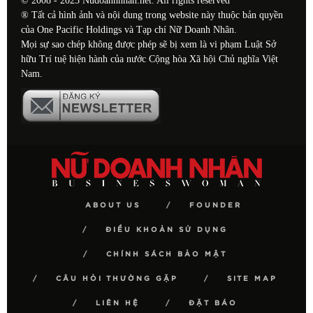
© 2008 - 2023 Nudoanhnhan.net. All rights reserved
® Tất cả hình ảnh và nội dung trong website này thuộc bản quyền
của One Pacific Holdings và Tạp chí Nữ Doanh Nhân.
Mọi sự sao chép không được phép sẽ bị xem là vi phạm Luật Sở
hữu Trí tuệ hiện hành của nước Cộng hòa Xã hội Chủ nghĩa Việt
Nam.
ABOUT US
FOUNDER
ĐIỀU KHOẢN SỬ DỤNG
CHÍNH SÁCH BẢO MẬT
CÂU HỎI THƯỜNG GẶP
SITE MAP
LIÊN HỆ
ĐẶT BÁO