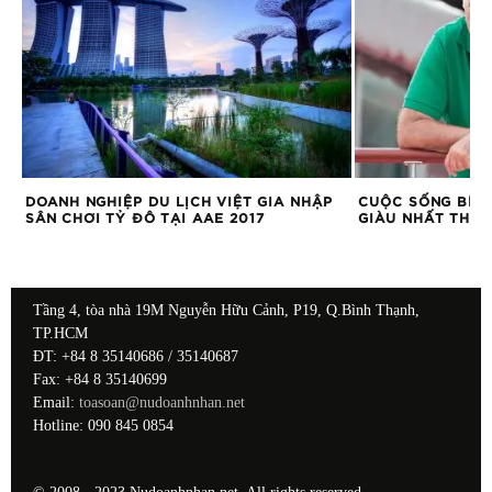
ÊM
DOANH NGHIỆP DU LỊCH VIỆT GIA NHẬP
CUỘC SỐNG BÍ Ẩ
SÂN CHƠI TỶ ĐÔ TẠI AAE 2017
GIÀU NHẤT THẾ G
Tầng 4, tòa nhà 19M Nguyễn Hữu Cảnh, P19, Q.Bình Thạnh,
TP.HCM
ĐT: +84 8 35140686 / 35140687
Fax: +84 8 35140699
Email:
toasoan@nudoanhnhan.net
Hotline: 090 845 0854