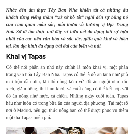
Nhắc đến ẩm thực Tây Ban Nha khiến tất cả những du
khách từng viếng thăm “xứ sở bò tót” nghĩ đến sự bùng nổ
của cảm quan màu sắc, mùi thơm và hương vị Địa Trung
Hải. Sở dĩ ẩm thực nơi đây sở hữu nét đa dạng bởi sự hợp
nhất của các nền văn hóa và sắc tộc, giữa quá khứ và hiện
tại, lẫn địa hình đa dạng trải dài của biển và núi.
Khai vị Tapas
Có thể nói phần ăn nhỏ này chính là món khai vị, một phần
trong văn hóa Tây Ban Nha. Tapas có thể là đồ ăn lạnh như phô
mai trộn dầu oliu, khi thì dùng kèm với đồ ăn nguội như xúc
xích, giăm bông, thịt hun khói, và cuối cùng có thể kết hợp với
đồ ăn nóng như mực, cá chiên. Những ngày cuối tuần, Tapas
hầu như luôn có trong bữa ăn của người địa phương. Tại một số
nơi ở Madrid, nếu gọi thức uống bạn có thể được phục vụ thêm
một dĩa Tapas miễn phí.