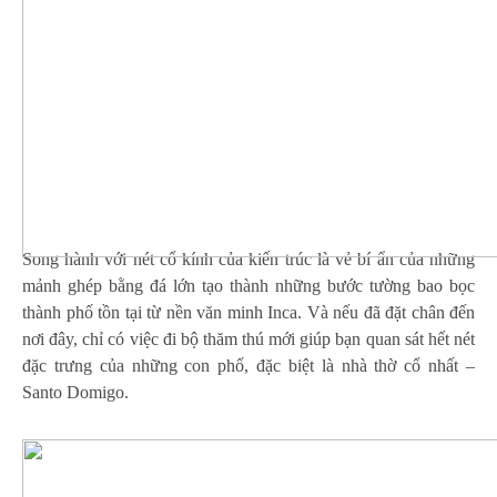
Song hành với nét cổ kính của kiến trúc là vẻ bí ẩn của những
mảnh ghép bằng đá lớn tạo thành những bước tường bao bọc
thành phố tồn tại từ nền văn minh Inca. Và nếu đã đặt chân đến
nơi đây, chỉ có việc đi bộ thăm thú mới giúp bạn quan sát hết nét
đặc trưng của những con phố, đặc biệt là nhà thờ cổ nhất –
Santo Domigo.