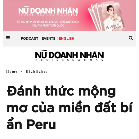
PODCAST
| EVENTS
| ENGLISH
Home
Highlights
Đánh thức mộng
mơ của miền đất bí
ẩn Peru