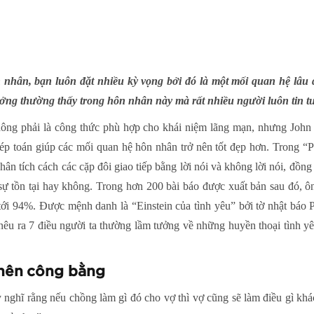
hân, bạn luôn đặt nhiều kỳ vọng bởi đó là một mối quan hệ lâu dà
ưởng thường thấy trong hôn nhân này mà rất nhiều người luôn tin t
hông phải là công thức phù hợp cho khái niệm lãng mạn, nhưng John
p toán giúp các mối quan hệ hôn nhân trở nên tốt đẹp hơn. Trong “P
ân tích cách các cặp đôi giao tiếp bằng lời nói và không lời nói, đồng
ự tồn tại hay không. Trong hơn 200 bài báo được xuất bản sau đó, ô
 tới 94%. Được mệnh danh là “Einstein của tình yêu” bởi tờ nhật báo
 nêu ra 7 điều người ta thường lầm tưởng về những huyền thoại tình y
nên công bằng
nghĩ rằng nếu chồng làm gì đó cho vợ thì vợ cũng sẽ làm điều gì kh