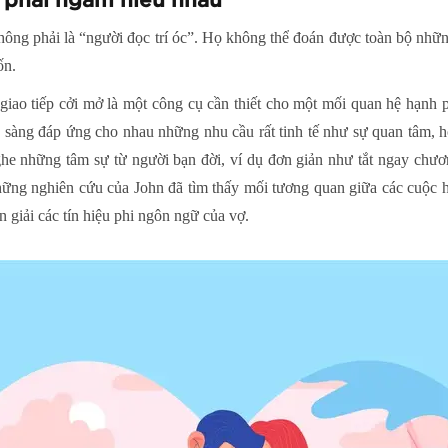
phải ngầm hiểu nhau
ông phải là “người đọc trí óc”. Họ không thể đoán được toàn bộ nhữn
ốn.
giao tiếp cởi mở là một công cụ cần thiết cho một mối quan hệ hạnh 
 sàng đáp ứng cho nhau những nhu cầu rất tinh tế như sự quan tâm, h
he những tâm sự từ người bạn đời, ví dụ đơn giản như tắt ngay chươn
hững nghiên cứu của John đã tìm thấy mối tương quan giữa các cuộc
 giải các tín hiệu phi ngôn ngữ của vợ.