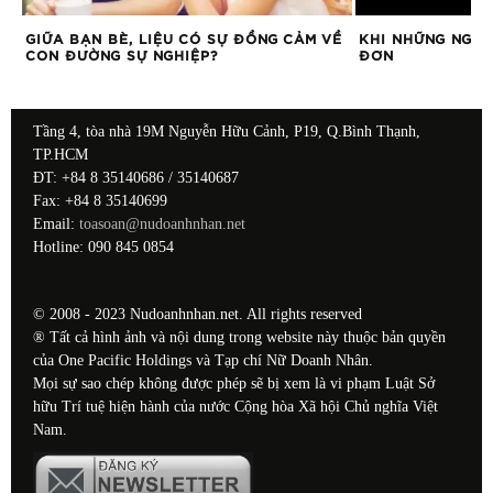
ỆT
GIỮA BẠN BÈ, LIỆU CÓ SỰ ĐỒNG CẢM VỀ
KHI NHỮNG NGÀY
CON ĐƯỜNG SỰ NGHIỆP?
ĐƠN
Tầng 4, tòa nhà 19M Nguyễn Hữu Cảnh, P19, Q.Bình Thạnh,
TP.HCM
ĐT: +84 8 35140686 / 35140687
Fax: +84 8 35140699
Email:
toasoan@nudoanhnhan.net
Hotline: 090 845 0854
© 2008 - 2023 Nudoanhnhan.net. All rights reserved
® Tất cả hình ảnh và nội dung trong website này thuộc bản quyền
của One Pacific Holdings và Tạp chí Nữ Doanh Nhân.
Mọi sự sao chép không được phép sẽ bị xem là vi phạm Luật Sở
hữu Trí tuệ hiện hành của nước Cộng hòa Xã hội Chủ nghĩa Việt
Nam.