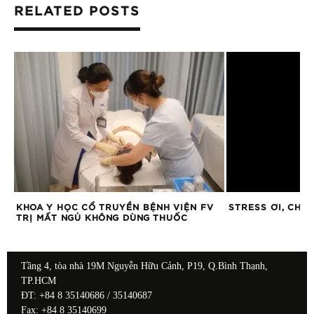
RELATED POSTS
KHOA Y HỌC CỔ TRUYỀN BỆNH VIỆN FV
STRESS ƠI, CHÀO
TRỊ MẤT NGỦ KHÔNG DÙNG THUỐC
Tầng 4, tòa nhà 19M Nguyễn Hữu Cảnh, P19, Q.Bình Thạnh,
TP.HCM
ĐT: +84 8 35140686 / 35140687
Fax: +84 8 35140699