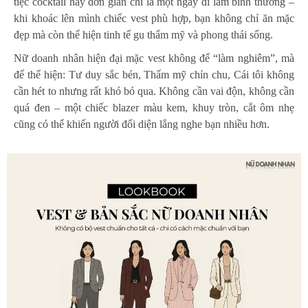
tiệc cocktail hay đơn giản chỉ là một ngày đi làm bình thường –
khi khoác lên mình chiếc vest phù hợp, bạn không chỉ ăn mặc
đẹp mà còn thể hiện tinh tế gu thẩm mỹ và phong thái sống.
Nữ doanh nhân hiện đại mặc vest không để “làm nghiêm”, mà
để thể hiện: Tư duy sắc bén, Thẩm mỹ chỉn chu, Cái tôi không
cần hét to nhưng rất khó bỏ qua. Không cần vai độn, không cần
quá đen – một chiếc blazer màu kem, khuy tròn, cắt ôm nhẹ
cũng có thể khiến người đối diện lắng nghe bạn nhiều hơn.