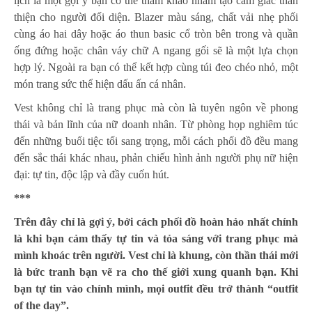
lịch là một gợi ý bạn có thể tham khảo nhằm tạo cảm giác thân
thiện cho người đối diện. Blazer màu sáng, chất vải nhẹ phối
cùng áo hai dây hoặc áo thun basic cổ tròn bên trong và quần
ống đứng hoặc chân váy chữ A ngang gối sẽ là một lựa chọn
hợp lý. Ngoài ra bạn có thể kết hợp cùng túi đeo chéo nhỏ, một
món trang sức thể hiện dấu ấn cá nhân.
Vest không chỉ là trang phục mà còn là tuyên ngôn về phong
thái và bản lĩnh của nữ doanh nhân. Từ phòng họp nghiêm túc
đến những buổi tiệc tối sang trọng, mỗi cách phối đồ đều mang
đến sắc thái khác nhau, phản chiếu hình ảnh người phụ nữ hiện
đại: tự tin, độc lập và đầy cuốn hút.
***
Trên đây chỉ là gợi ý, bởi cách phối đồ hoàn hảo nhất chính
là khi bạn cảm thấy tự tin và tỏa sáng với trang phục mà
mình khoác trên người. Vest chỉ là khung, còn thần thái mới
là bức tranh bạn vẽ ra cho thế giới xung quanh bạn. Khi
bạn tự tin vào chính mình, mọi outfit đều trở thành “outfit
of the day”.