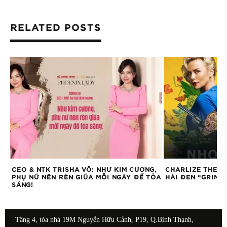
RELATED POSTS
ỘC
CEO & NTK TRISHA VÕ: NHƯ KIM CƯƠNG,
CHARLIZE THERO
PHỤ NỮ NÊN RÈN GIŨA MỖI NGÀY ĐỂ TỎA
HÀI ĐEN “GRING
SÁNG!
Tầng 4, tòa nhà 19M Nguyễn Hữu Cảnh, P19, Q.Bình Thạnh,