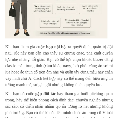
Khi bạn tham gia
cuộc họp nội bộ
, ra quyết định, quản trị đội
ngũ, lúc này bạn cần cho thấy sự chững chạc, pha chút quyền
lực nhẹ nhàng, tối giản. Bạn có thể lựa chọn khoác blazer dáng
classic màu trung tính (xám khói, navy, be) phối cùng áo sơ mi
lụa hoặc áo thun cổ tròn ôm nhẹ và quần tây cùng màu hay chân
váy midi chữ A. Cách kết hợp này có thể mang đến hiệu ứng tin
tưởng mạnh mẽ, sự gần gũi nhưng không thiếu quyền lực.
Khi bạn có cuộc
gặp đối tác
hay tham gia buổi pitching quan
trọng, hãy thể hiện phong cách đĩnh đạc, chuyên nghiệp nhưng
sắc sảo, có điểm nhấn nhằm tạo ấn tượng rõ nét nhưng không
phô trương. Bạn có thể khoác lên mình chiếc áo trong cổ V toát