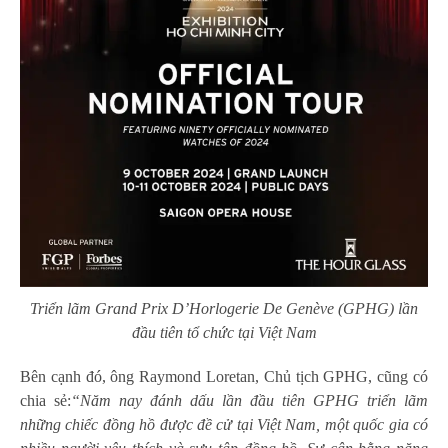
Triển lãm Grand Prix D’Horlogerie De Genève (GPHG) lần
đầu tiên tổ chức tại Việt Nam
Bên cạnh đó, ông Raymond Loretan, Chủ tịch GPHG, cũng có
chia sẻ:
“Năm nay đánh dấu lần đầu tiên GPHG triển lãm
những chiếc đồng hồ được đề cử tại Việt Nam, một quốc gia có