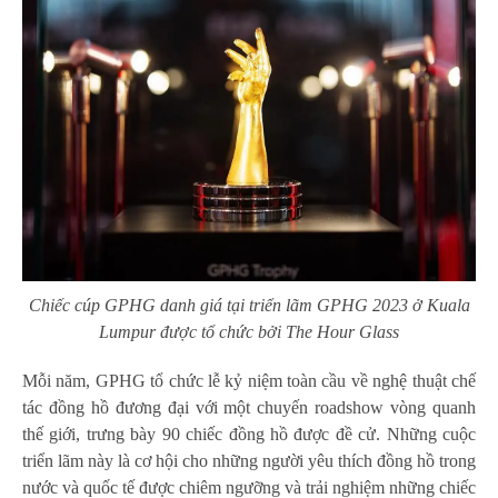
Chiếc cúp GPHG danh giá tại triển lãm GPHG 2023 ở Kuala
Lumpur được tổ chức bởi The Hour Glass
Mỗi năm, GPHG tổ chức lễ kỷ niệm toàn cầu về nghệ thuật chế
tác đồng hồ đương đại với một chuyến roadshow vòng quanh
thế giới, trưng bày 90 chiếc đồng hồ được đề cử. Những cuộc
triển lãm này là cơ hội cho những người yêu thích đồng hồ trong
nước và quốc tế được chiêm ngưỡng và trải nghiệm những chiếc