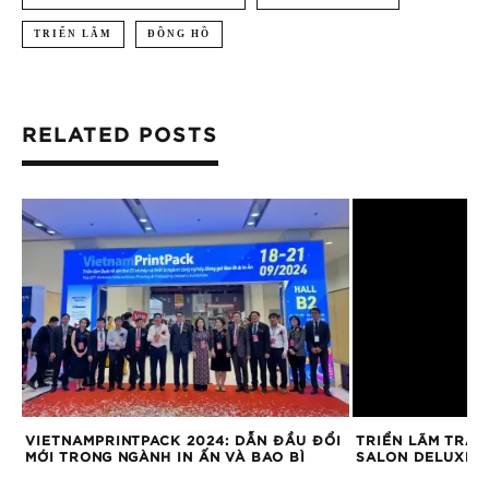
TRIỂN LÃM
ĐỒNG HỒ
RELATED POSTS
VIETNAMPRINTPACK 2024: DẪN ĐẦU ĐỔI
TRIỂN LÃM TRAN
M
MỚI TRONG NGÀNH IN ẤN VÀ BAO BÌ
SALON DELUXE V