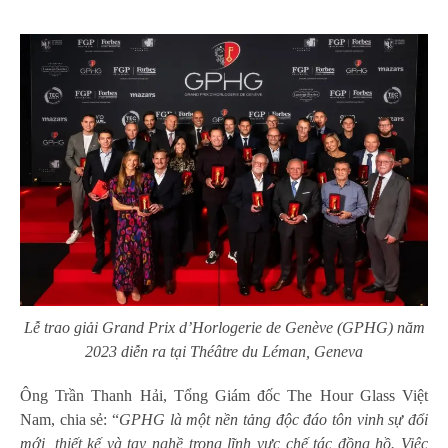
Lễ trao giải Grand Prix d’Horlogerie de Genève (GPHG) năm
2023 diễn ra tại Théâtre du Léman, Geneva
Ông Trần Thanh Hải, Tổng Giám đốc The Hour Glass Việt
Nam, chia sẻ: “
GPHG là một nền tảng độc đáo tôn vinh sự đổi
mới, thiết kế và tay nghề trong lĩnh vực chế tác đồng hồ. Việc