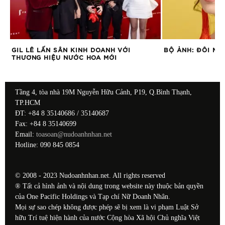
GIL LÊ LẤN SÂN KINH DOANH VỚI
BỘ ẢNH: ĐÔI MÁ
THƯƠNG HIỆU NƯỚC HOA MỚI
Tầng 4, tòa nhà 19M Nguyễn Hữu Cảnh, P19, Q.Bình Thạnh,
TP.HCM
ĐT: +84 8 35140686 / 35140687
Fax: +84 8 35140699
Email:
toasoan@nudoanhnhan.net
Hotline: 090 845 0854
© 2008 - 2023 Nudoanhnhan.net. All rights reserved
® Tất cả hình ảnh và nội dung trong website này thuộc bản quyền
của One Pacific Holdings và Tạp chí Nữ Doanh Nhân.
Mọi sự sao chép không được phép sẽ bị xem là vi phạm Luật Sở
hữu Trí tuệ hiện hành của nước Cộng hòa Xã hội Chủ nghĩa Việt