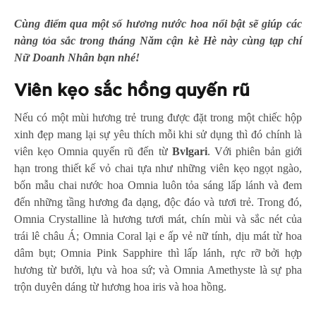
Cùng điểm qua một số hương nước hoa nổi bật sẽ giúp các
nàng tỏa sắc trong tháng Năm cận kè Hè này cùng tạp chí
Nữ Doanh Nhân bạn nhé!
Viên kẹo sắc hồng quyến rũ
Nếu có một mùi hương trẻ trung được đặt trong một chiếc hộp
xinh đẹp mang lại sự yêu thích mỗi khi sử dụng thì đó chính là
viên kẹo Omnia quyến rũ đến từ
Bvlgari
. Với phiên bản giới
hạn trong thiết kế vỏ chai tựa như những viên kẹo ngọt ngào,
bốn mẫu chai nước hoa Omnia luôn tỏa sáng lấp lánh và đem
đến những tầng hương đa dạng, độc đáo và tươi trẻ. Trong đó,
Omnia Crystalline là hương tươi mát, chín mùi và sắc nét của
trái lê châu Á; Omnia Coral lại e ấp vẻ nữ tính, dịu mát từ hoa
dâm bụt; Omnia Pink Sapphire thì lấp lánh, rực rỡ bởi hợp
hương từ bưởi, lựu và hoa sứ; và Omnia Amethyste là sự pha
trộn duyên dáng từ hương hoa iris và hoa hồng.