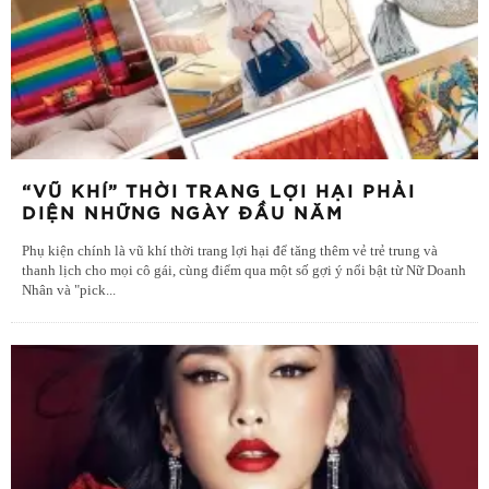
“VŨ KHÍ” THỜI TRANG LỢI HẠI PHẢI
DIỆN NHỮNG NGÀY ĐẦU NĂM
Phụ kiện chính là vũ khí thời trang lợi hại để tăng thêm vẻ trẻ trung và
thanh lịch cho mọi cô gái, cùng điểm qua một số gợi ý nổi bật từ Nữ Doanh
Nhân và "pick
...