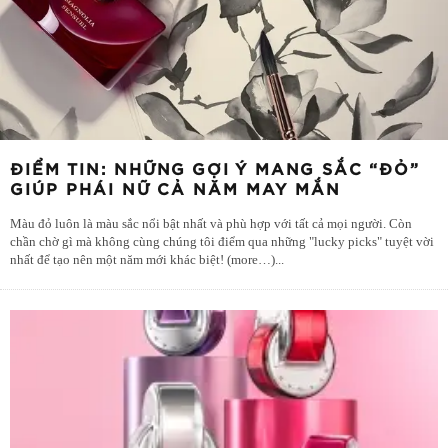
ĐIỂM TIN: NHỮNG GỢI Ý MANG SẮC “ĐỎ”
GIÚP PHÁI NỮ CẢ NĂM MAY MẮN
Màu đỏ luôn là màu sắc nổi bật nhất và phù hợp với tất cả mọi người. Còn
chần chờ gì mà không cùng chúng tôi điểm qua những "lucky picks" tuyệt vời
nhất để tạo nên một năm mới khác biệt! (more…)
...