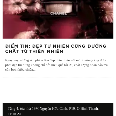
ĐIỂM TIN: ĐẸP TỰ NHIÊN CÙNG DƯỠNG
CHẤT TỪ THIÊN NHIÊN
Ngày nay, những sản phẩm làm đẹp thân thiện với môi trường càng được
phái đẹp tin dùng không chỉ bởi hiệu quả tối ưu, chất lượng hoàn hảo mà
còn bởi nhiều chiến
...
Tầng 4, tòa nhà 19M Nguyễn Hữu Cảnh, P19, Q.Bình Thạnh,
TP.HCM