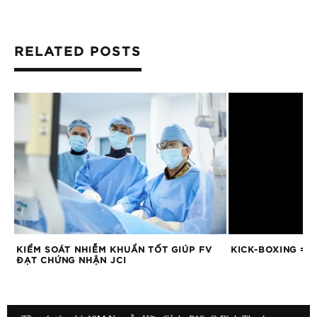
RELATED POSTS
G
KIỂM SOÁT NHIỄM KHUẨN TỐT GIÚP FV
KICK-BOXING = 
ĐẠT CHỨNG NHẬN JCI