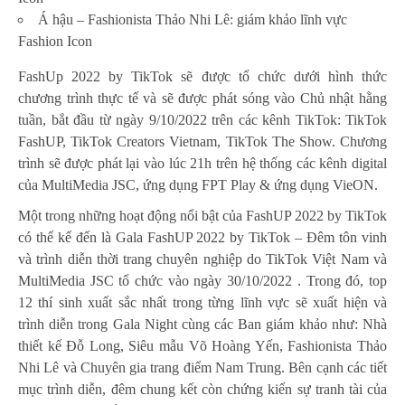
Á hậu – Fashionista Thảo Nhi Lê: giám khảo lĩnh vực
Fashion Icon
FashUp 2022 by TikTok sẽ được tổ chức dưới hình thức
chương trình thực tế và sẽ được phát sóng vào Chủ nhật hằng
tuần, bắt đầu từ ngày 9/10/2022 trên các kênh TikTok: TikTok
FashUP, TikTok Creators Vietnam, TikTok The Show. Chương
trình sẽ được phát lại vào lúc 21h trên hệ thống các kênh digital
của MultiMedia JSC, ứng dụng FPT Play & ứng dụng VieON.
Một trong những hoạt động nổi bật của FashUP 2022 by TikTok
có thể kể đến là Gala FashUP 2022 by TikTok – Đêm tôn vinh
và trình diễn thời trang chuyên nghiệp do TikTok Việt Nam và
MultiMedia JSC tổ chức vào ngày 30/10/2022 . Trong đó, top
12 thí sinh xuất sắc nhất trong từng lĩnh vực sẽ xuất hiện và
trình diễn trong Gala Night cùng các Ban giám khảo như: Nhà
thiết kế Đỗ Long, Siêu mẫu Võ Hoàng Yến, Fashionista Thảo
Nhi Lê và Chuyên gia trang điểm Nam Trung. Bên cạnh các tiết
mục trình diễn, đêm chung kết còn chứng kiến sự tranh tài của