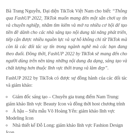
Bà Trang Nguyễn, Đại diện TikTok Việt Nam cho biết:
“Thông
qua FashUP 2022, TikTok muốn mang đến một sân chơi uy tín
và chuyên nghiệp, nhằm tìm kiếm và mở ra nhiều cơ hội để tạo
tiền đề dành cho các nhà sáng tạo nội dung tài năng phát triển,
tiếp cận được nhiều nguồn lực và sự hỗ không chỉ từ TikTok mà
còn là các đối tác uy tín trong ngành nghề mà các bạn đang
theo đuổi. Đồng thời, FashUP 2022 by TikTok sẽ mang đến cho
người dùng trên nền tảng những nội dung đa dạng, sáng tạo và
chất lượng hơn thuộc lĩnh vực thời trang và làm đẹp”.
FashUP 2022 by TikTok có được sự đồng hành của các đối tác
và giám khảo:
Giám đốc sáng tạo – Chuyên gia trang điểm Nam Trung:
giám khảo lĩnh vực Beauty Icon và đồng thời host chương trình
Á hậu – Siêu mẫu Võ Hoàng Yến: giám khảo lĩnh vực
Modeling Icon
Nhà thiết kế Đỗ Long: giám khảo lĩnh vực Fashion Design
Icon