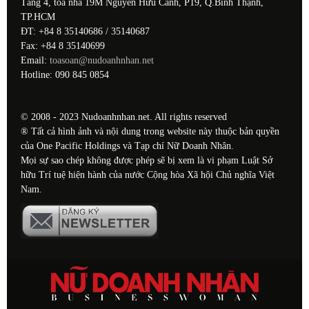
Tầng 4, tòa nhà 19M Nguyễn Hữu Cảnh, P19, Q.Bình Thạnh,
TP.HCM
ĐT: +84 8 35140686 / 35140687
Fax: +84 8 35140699
Email:
toasoan@nudoanhnhan.net
Hotline: 090 845 0854
© 2008 - 2023 Nudoanhnhan.net. All rights reserved
® Tất cả hình ảnh và nội dung trong website này thuộc bản quyền
của One Pacific Holdings và Tạp chí Nữ Doanh Nhân.
Mọi sự sao chép không được phép sẽ bị xem là vi phạm Luật Sở
hữu Trí tuệ hiện hành của nước Cộng hòa Xã hội Chủ nghĩa Việt
Nam.