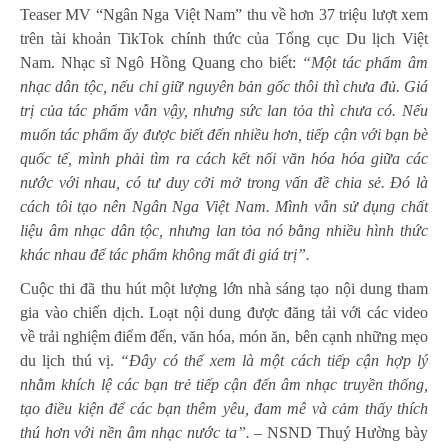
Teaser MV “Ngân Nga Việt Nam” thu về hơn 37 triệu lượt xem
trên tài khoản TikTok chính thức của Tổng cục Du lịch Việt
Nam. Nhạc sĩ Ngô Hồng Quang cho biết:
“Một tác phẩm âm
nhạc dân tộc, nếu chỉ giữ nguyên bản gốc thôi thì chưa đủ. Giá
trị của tác phẩm vẫn vậy, nhưng sức lan tỏa thì chưa có. Nếu
muốn tác phẩm ấy được biết đến nhiều hơn, tiếp cận với bạn bè
quốc tế, mình phải tìm ra cách kết nối văn hóa hóa giữa các
nước với nhau, có tư duy cởi mở trong vấn đề chia sẻ. Đó là
cách tôi tạo nên Ngân Nga Việt Nam. Mình vẫn sử dụng chất
liệu âm nhạc dân tộc, nhưng lan tỏa nó bằng nhiều hình thức
khác nhau để tác phẩm không mất đi giá trị”.
Cuộc thi đã thu hút một lượng lớn nhà sáng tạo nội dung tham
gia vào chiến dịch. Loạt nội dung được đăng tải với các video
về trải nghiệm điểm đến, văn hóa, món ăn, bên cạnh những mẹo
du lịch thú vị.
“Đây có thể xem là một cách tiếp cận hợp lý
nhằm khích lệ các bạn trẻ tiếp cận đến âm nhạc truyền thống,
tạo điều kiện để các bạn thêm yêu, đam mê và cảm thấy thích
thú hơn với nền âm nhạc nước ta”. –
NSND Thuý Hường bày