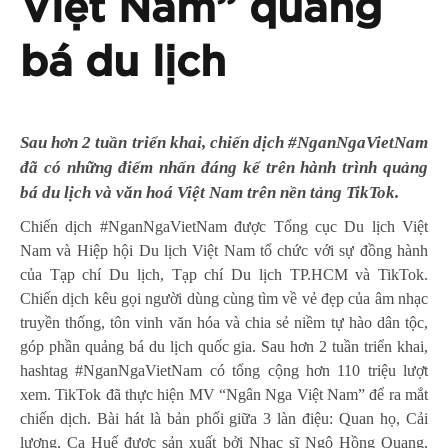
Việt Nam” quảng
bá du lịch
Sau hơn 2 tuần triển khai, chiến dịch #NganNgaVietNam
đã có những điểm nhấn đáng kể trên hành trình quảng
bá du lịch và văn hoá Việt Nam trên nền tảng TikTok.
Chiến dịch #NganNgaVietNam được Tổng cục Du lịch Việt
Nam và Hiệp hội Du lịch Việt Nam tổ chức với sự đồng hành
của Tạp chí Du lịch, Tạp chí Du lịch TP.HCM và TikTok.
Chiến dịch kêu gọi người dùng cùng tìm về vẻ đẹp của âm nhạc
truyền thống, tôn vinh văn hóa và chia sẻ niềm tự hào dân tộc,
góp phần quảng bá du lịch quốc gia. Sau hơn 2 tuần triển khai,
hashtag #NganNgaVietNam có tổng cộng hơn 110 triệu lượt
xem. TikTok đã thực hiện MV “Ngân Nga Việt Nam” để ra mắt
chiến dịch. Bài hát là bản phối giữa 3 làn điệu: Quan họ, Cải
lương, Ca Huế được sản xuất bởi Nhạc sĩ Ngô Hồng Quang,