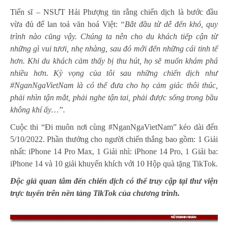
Tiến sĩ – NSƯT Hải Phượng tin rằng chiến dịch là bước đầu
vừa đủ để lan toả văn hoá Việt:
“Bắt đầu từ dễ đến khó, quy
trình nào cũng vậy. Chúng ta nên cho du khách tiếp cận từ
những gì vui tươi, nhẹ nhàng, sau đó mới đến những cái tinh tế
hơn. Khi du khách cảm thấy bị thu hút, họ sẽ muốn khám phá
nhiều hơn. Kỳ vọng của tôi sau những chiến dịch như
#NganNgaVietNam là có thể đưa cho họ cảm giác thôi thúc,
phải nhìn tận mắt, phải nghe tận tai, phải được sống trong bầu
không khí ấy…”.
Cuộc thi “Đi muôn nơi cùng #NganNgaVietNam” kéo dài đến
5/10/2022. Phần thưởng cho người chiến thắng bao gồm: 1 Giải
nhất: iPhone 14 Pro Max, 1 Giải nhì: iPhone 14 Pro, 1 Giải ba:
iPhone 14 và 10 giải khuyến khích với 10 Hộp quà tặng TikTok.
Độc giả quan tâm đến chiến dịch có thể truy cập tại thư viện
trực tuyến trên nền tảng TikTok của chương trình.