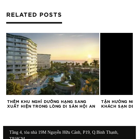
RELATED POSTS
ỆM
THÊM KHU NGHỈ DƯỠNG HẠNG SANG
TẬN HƯỞNG NGÀY
XUẤT HIỆN TRONG LÒNG DI SẢN HỘI AN
KHÁCH SẠN DE L
Tầng 4, tòa nhà 19M Nguyễn Hữu Cảnh, P19, Q.Bình Thạnh,
TP.HCM