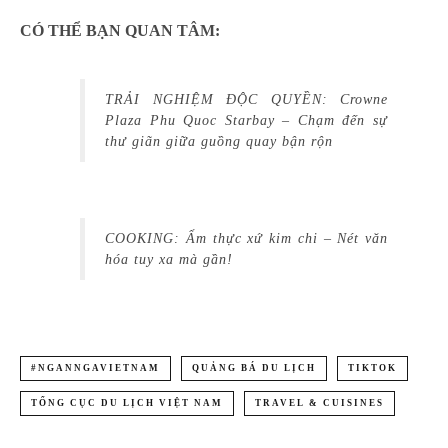
CÓ THỂ BẠN QUAN TÂM:
TRẢI NGHIỆM ĐỘC QUYỀN: Crowne
Plaza Phu Quoc Starbay – Chạm đến sự
thư giãn giữa guồng quay bận rộn
COOKING: Ẩm thực xứ kim chi – Nét văn
hóa tuy xa mà gần!
#NGANNGAVIETNAM
QUẢNG BÁ DU LỊCH
TIKTOK
TỔNG CỤC DU LỊCH VIỆT NAM
TRAVEL & CUISINES