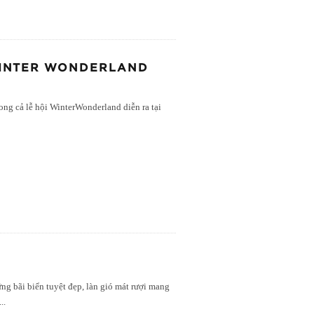
WINTER WONDERLAND
ng cả lễ hội WinterWonderland diễn ra tại
g bãi biển tuyệt đẹp, làn gió mát rượi mang
...