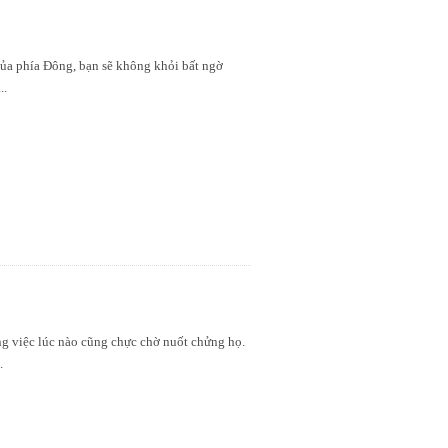
của phía Đông, bạn sẽ không khỏi bất ngờ
...
ng việc lúc nào cũng chực chờ nuốt chửng họ.
..