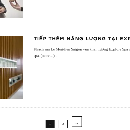
TIẾP THÊM NĂNG LƯỢNG TẠI EX
Khách sạn Le Méridien Saigon vừa khai trương Explore Spa
spa. (more…)
...
1
2