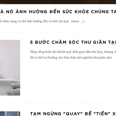
 VÀ NÓ ẢNH HƯỞNG ĐẾN SỨC KHỎE CHÚNG T
nh thần cũng có thể ảnh hưởng đến cơ thể của bạn. (more…)
...
5 BƯỚC CHĂM SÓC THƯ GIÃN TẠ
Nhịp sống hiện đại khiến quỹ thời gian dần thu hẹp, nhưng c
đã có thể tự thưởng cho bản thân trải nghiệm thư giãn như
...
TẠM NGỪNG “QUAY” ĐỂ “TIẾN” 