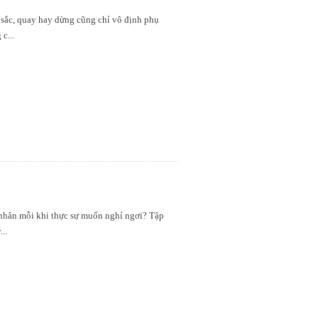
 sắc, quay hay dừng cũng chỉ vô định phụ
g c
...
nhân mỗi khi thực sự muốn nghỉ ngơi? Tập
y
...