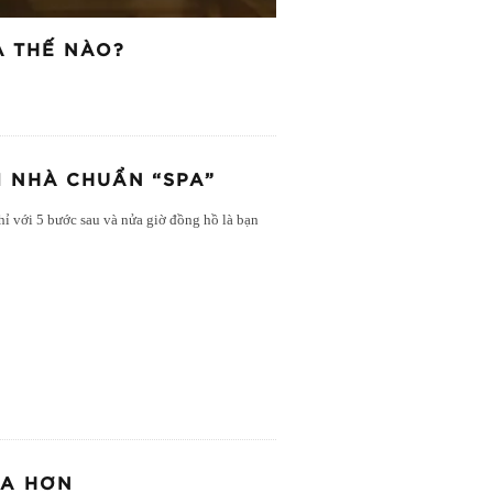
A THẾ NÀO?
I NHÀ CHUẨN “SPA”
hỉ với 5 bước sau và nửa giờ đồng hồ là bạn
XA HƠN