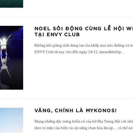
NOEL SÔI ĐỘNG CÙNG LỄ HỘI 
TẠI ENVY CLUB
Không khí giáng sinh đang lan tỏa khắp mọi nẻo đường và tro
ENVY Club từ nay cho đến ngày 24/12. (more&hellip
...
VÂNG, CHÍNH LÀ MYKONOS!
Mang những đặc trưng hiếm có của bờ Địa Trung Hải với nhữn
theo vị mặn của biển và cái nắng chan hòa ấm áp… có thể nó