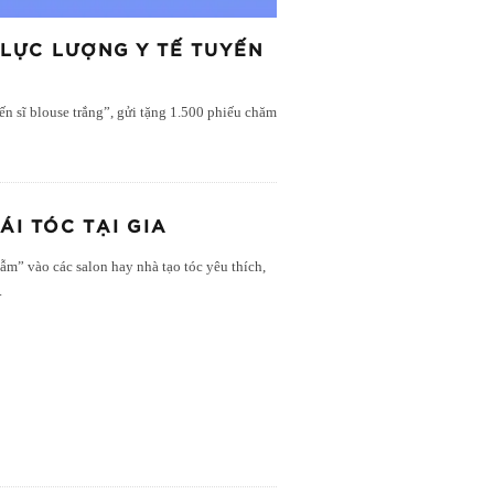
 LỰC LƯỢNG Y TẾ TUYẾN
iến sĩ blouse trắng”, gửi tặng 1.500 phiếu chăm
I TÓC TẠI GIA
ẫm” vào các salon hay nhà tạo tóc yêu thích,
.