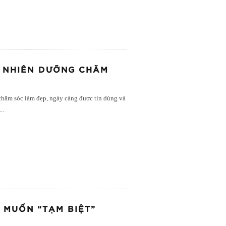
N NHIÊN DƯỠNG CHĂM
hăm sóc làm đẹp, ngày càng được tin dùng và
...
 MUỐN “TẠM BIỆT”