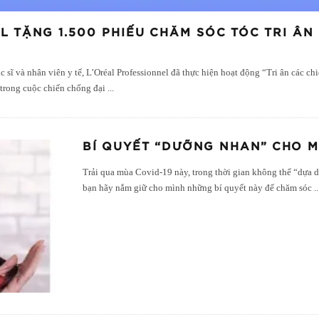
 TẶNG 1.500 PHIẾU CHĂM SÓC TÓC TRI ÂN
 sĩ và nhân viên y tế, L’Oréal Professionnel đã thực hiện hoạt động “Tri ân các ch
n trong cuộc chiến chống đại
...
BÍ QUYẾT “DƯỠNG NHAN” CHO MÁ
Trải qua mùa Covid-19 này, trong thời gian không thể “dựa d
bạn hãy nắm giữ cho mình những bí quyết này để chăm sóc
..