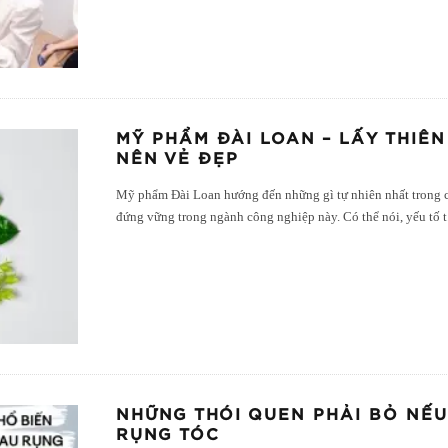
MỸ PHẨM ĐÀI LOAN – LẤY THIÊ
NÊN VẺ ĐẸP
Mỹ phẩm Đài Loan hướng đến những gì tự nhiên nhất trong c
đứng vững trong ngành công nghiệp này. Có thể nói, yếu tố t
NHỮNG THÓI QUEN PHẢI BỎ NẾU
RỤNG TÓC