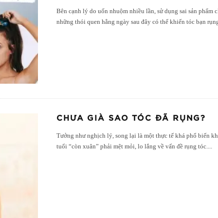
Bên cạnh lý do uốn nhuộm nhiều lần, sử dụng sai sản phẩm ch
những thói quen hằng ngày sau đây có thể khiến tóc bạn rụ
CHƯA GIÀ SAO TÓC ĐÃ RỤNG?
Tưởng như nghịch lý, song lại là một thực tế khá phổ biến 
tuổi “còn xuân” phải mệt mỏi, lo lắng về vấn đề rụng tóc.
...