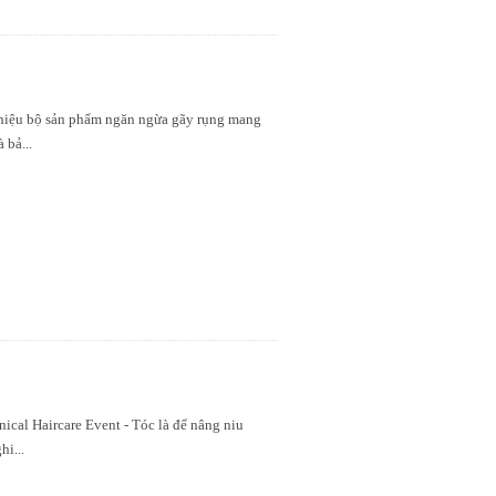
 thiệu bộ sản phẩm ngăn ngừa gãy rụng mang
à bả
...
cal Haircare Event - Tóc là để nâng niu
ghi
...