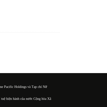
One Pacific Holdings và Tạp chí Nữ
í tuệ hiện hành của nước Cộng hòa Xã