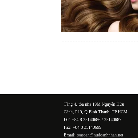
Tầng 4, tòa nhà 19M Nguyễn Hữu
Cảnh, P19, Q.Bình Thạnh, TP.HCM
ĐT: +84 8 35140686 / 35140687
Fax: +84 8 35140699
Email:
toasoan@nudoanhnhan.net