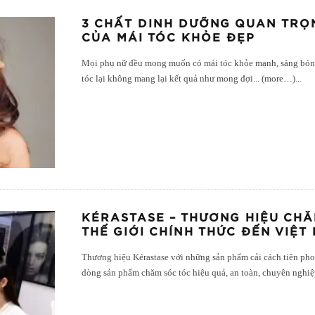
3 CHẤT DINH DƯỠNG QUAN TRỌN
CỦA MÁI TÓC KHỎE ĐẸP
Mọi phụ nữ đều mong muốn có mái tóc khỏe mạnh, sáng bóng
tóc lại không mang lại kết quả như mong đợi... (more…)
...
KÉRASTASE – THƯƠNG HIỆU CH
THẾ GIỚI CHÍNH THỨC ĐẾN VIỆT
Thương hiệu Kérastase với những sản phẩm cải cách tiên ph
dòng sản phẩm chăm sóc tóc hiệu quả, an toàn, chuyên nghiệ