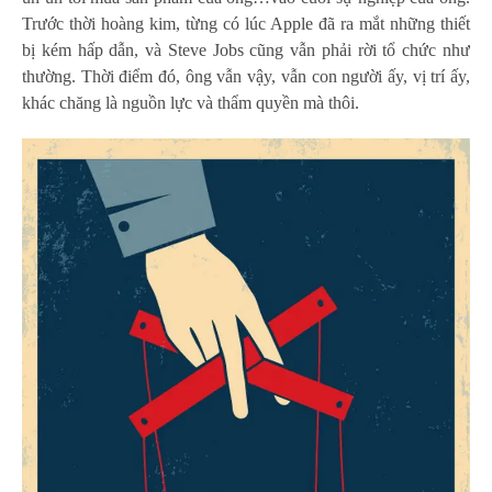
Trước thời hoàng kim, từng có lúc
Apple
đã ra mắt những thiết
bị kém hấp dẫn, và Steve Jobs cũng vẫn phải rời tổ chức như
thường. Thời điểm đó, ông vẫn vậy, vẫn con người ấy, vị trí ấy,
khác chăng là nguồn lực và thẩm quyền mà thôi.