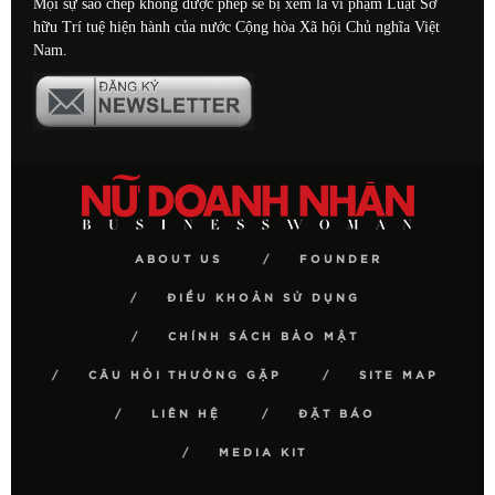
Mọi sự sao chép không được phép sẽ bị xem là vi phạm Luật Sở
hữu Trí tuệ hiện hành của nước Cộng hòa Xã hội Chủ nghĩa Việt
Nam.
ABOUT US
FOUNDER
ĐIỀU KHOẢN SỬ DỤNG
CHÍNH SÁCH BẢO MẬT
CÂU HỎI THƯỜNG GẶP
SITE MAP
LIÊN HỆ
ĐẶT BÁO
MEDIA KIT