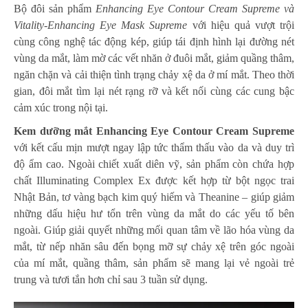
Bộ đôi sản phẩm
Enhancing Eye Contour Cream Supreme và
Vitality-Enhancing Eye Mask Supreme
với hiệu quả vượt trội
cùng công nghệ tác động kép, giúp tái định hình lại đường nét
vùng da mắt, làm mờ các vết nhăn ở đuôi mắt, giảm quầng thâm,
ngăn chặn và cải thiện tình trạng chảy xệ da ở mí mắt. Theo thời
gian, đôi mắt tìm lại nét rạng rỡ và kết nối cùng các cung bậc
cảm xúc trong nội tại.
Kem dưỡng mắt
Enhancing Eye Contour Cream Supreme
với kết cấu mịn mượt ngay lập tức thẩm thấu vào da và duy trì
độ ẩm cao. Ngoài chiết xuất diên vỹ, sản phẩm còn chứa hợp
chất Illuminating Complex Ex được kết hợp từ bột ngọc trai
Nhật Bản, tơ vàng bạch kim quý hiếm và Theanine – giúp giảm
những dấu hiệu hư tổn trên vùng da mắt do các yếu tố bên
ngoài. Giúp giải quyết những mối quan tâm về lão hóa vùng da
mắt, từ nếp nhăn sâu đến bọng mỡ sự chảy xệ trên góc ngoài
của mí mắt, quầng thâm, sản phẩm sẽ mang lại vẻ ngoài trẻ
trung và tươi tắn hơn chỉ sau 3 tuần sử dụng.