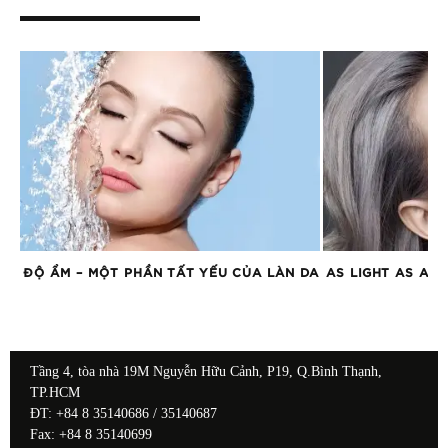
ỨC
ĐỘ ẨM – MỘT PHẦN TẤT YẾU CỦA LÀN DA
AS LIGHT AS AIR
Tầng 4, tòa nhà 19M Nguyễn Hữu Cảnh, P19, Q.Bình Thạnh,
TP.HCM
ĐT: +84 8 35140686 / 35140687
Fax: +84 8 35140699