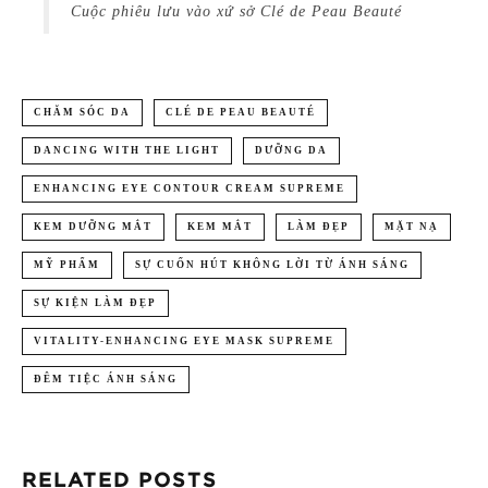
Cuộc phiêu lưu vào xứ sở Clé de Peau Beauté
CHĂM SÓC DA
CLÉ DE PEAU BEAUTÉ
DANCING WITH THE LIGHT
DƯỠNG DA
ENHANCING EYE CONTOUR CREAM SUPREME
KEM DƯỠNG MẮT
KEM MẮT
LÀM ĐẸP
MẶT NẠ
MỸ PHẨM
SỰ CUỐN HÚT KHÔNG LỜI TỪ ÁNH SÁNG
SỰ KIỆN LÀM ĐẸP
VITALITY-ENHANCING EYE MASK SUPREME
ĐÊM TIỆC ÁNH SÁNG
RELATED POSTS