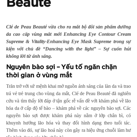
Beauté
Clé de Peau Beauté vừa cho ra mắt bộ đôi sản phẩm dưỡng
da cao cấp vùng mắt mới Enhancing Eye Contour Cream
Supreme & Vitality-Enhancing Eye Mask Supreme trong sự
kiện với chủ đề “Dancing with the light” – Sự cuốn hút
không lời từ ánh sáng.
Nguyên bào sợi – Yếu tố ngăn chặn
thời gian ở vùng mắt
Trăn trở với sứ mệnh khai mở nguồn ánh sáng của làn da và trao
trả vẻ trẻ trung cho vùng da mắt, Clé de Peau Beauté đã nghiên
cứu và tìm thấy lời đáp ở tận gốc rễ vấn đề với khám phá về lão
hóa da ở cấp độ tế bào – khám phá về các nguyên bào sợi. Các
nguyên bào sợi được khám phá này nằm ở lớp chân bì, có
khuynh hướng lão hóa và thay đổi hình dạng theo tuổi tác.
Thêm vào đó, sự lão hoá này còn gây ra hiệu ứng chuỗi làm hư