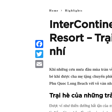
Home
Highlights
InterConti
Resort – Tr
nhí
Facebook
Twitter
Khi những cơn mưa đầu mùa tràn về x
Email
bé khi được cha mẹ tặng chuyến phiê
Phu Quoc Long Beach với vô vàn nh
Trại hè của những tr
Được ví như thiên đường bất tận của 