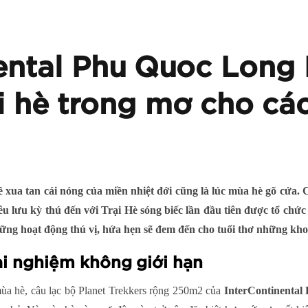
nental Phu Quoc Long
ại hè trong mơ cho các
ua tan cái nóng của miền nhiệt đới cũng là lúc mùa hè gõ cửa. 
u lưu kỳ thú đến với Trại Hè sóng biếc lần đầu tiên được tổ chức
ững hoạt động thú vị, hứa hẹn sẽ đem đến cho tuổi thơ những k
ải nghiệm không giới hạn
mùa hè, câu lạc bộ Planet Trekkers rộng 250m2 của
InterContinental