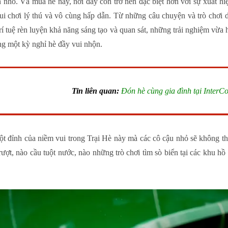
 nhỏ. Và mùa hè này, nơi đây còn trở nên đặc biệt hơn với sự xuất hiệ
ui chơi lý thú và vô cùng hấp dẫn. Từ những câu chuyện và trò chơi d
trí tuệ rèn luyện khả năng sáng tạo và quan sát, những trải nghiệm vừ
ng một kỳ nghỉ hè đầy vui nhộn.
Tin liên quan:
Đón hè cùng gia đình tại Inter
ột đỉnh của niềm vui trong Trại Hè này mà các cô cậu nhỏ sẽ không thể
ượt, nào cầu tuột nước, nào những trò chơi tìm sò biển tại các khu hồ 