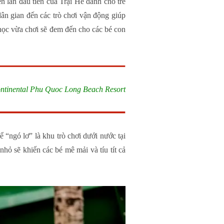
n lần đầu tiên của Trại Hè dành cho trẻ
ân gian đến các trò chơi vận động giúp
a học vừa chơi sẽ đem đến cho các bé con
Continental Phu Quoc Long Beach Resort
 “ngó lơ” là khu trò chơi dưới nước tại
nhỏ sẽ khiến các bé mê mải và tíu tít cả