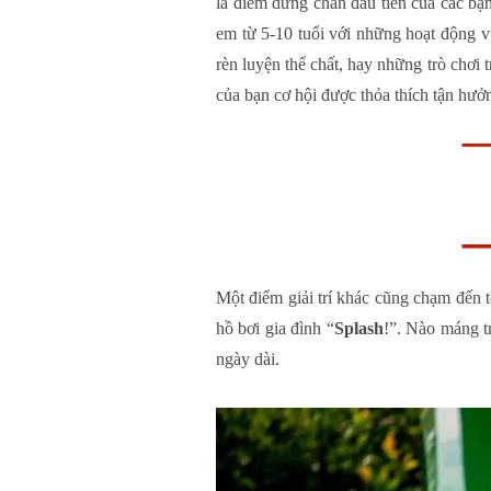
là điểm dừng chân đầu tiên của các bạn
em từ 5-10 tuổi với những hoạt động v
rèn luyện thể chất, hay những trò chơi 
của bạn cơ hội được thỏa thích tận hưở
Một điểm giải trí khác cũng chạm đến t
hồ bơi gia đình “
Splash
!”. Nào máng tr
ngày dài.