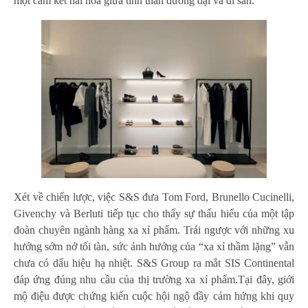
một cam kết hài hòa giữa tinh thần đương đại và di sản.
Xét về chiến lược, việc S&S đưa Tom Ford, Brunello Cucinelli,
Givenchy và Berluti tiếp tục cho thấy sự thấu hiểu của một tập
đoàn chuyên ngành hàng xa xỉ phẩm. Trái ngược với những xu
hướng sớm nở tối tàn, sức ảnh hưởng của “xa xỉ thầm lặng” vẫn
chưa có dấu hiệu hạ nhiệt. S&S Group ra mắt SIS Continental
đáp ứng đúng nhu cầu của thị trường xa xỉ phẩm.Tại đây, giới
mộ điệu được chứng kiến cuộc hội ngộ đầy cảm hứng khi quy