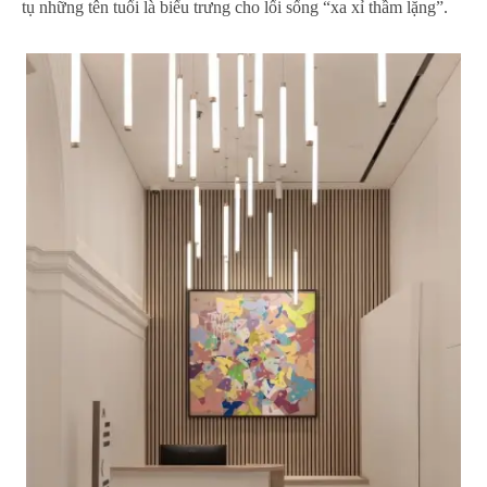
tụ những tên tuổi là biểu trưng cho lối sống “xa xỉ thầm lặng”.