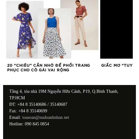
20 “CHIÊU” CẦN NHỚ ĐỂ PHỐI TRANG
GIẤC MƠ “TUYẾT
CM
PHỤC CHO CÔ GÁI VAI RỘNG
Tầng 4, tòa nhà 19M Nguyễn Hữu Cảnh, P19, Q.Bình Thạnh,
TP.HCM
ĐT: +84 8 35140686 / 35140687
Fax: +84 8 35140699
Email:
toasoan@nudoanhnhan.net
Hotline: 090 845 0854