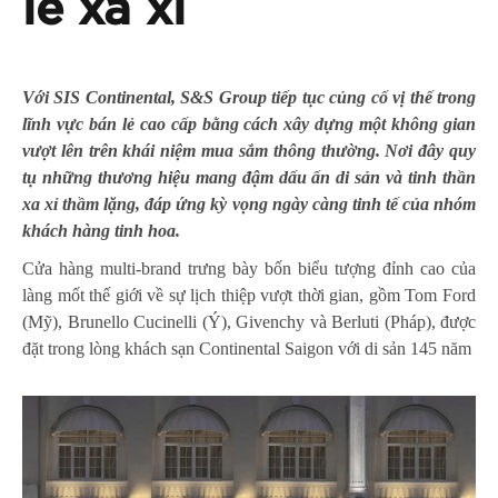
lẻ xa xỉ
Với SIS Continental, S&S Group tiếp tục củng cố vị thế trong
lĩnh vực bán lẻ cao cấp bằng cách xây dựng một không gian
vượt lên trên khái niệm mua sắm thông thường. Nơi đây quy
tụ những thương hiệu mang đậm dấu ấn di sản và tinh thần
xa xỉ thầm lặng, đáp ứng kỳ vọng ngày càng tinh tế của nhóm
khách hàng tinh hoa.
Cửa hàng multi-brand trưng bày bốn biểu tượng đỉnh cao của
làng mốt thế giới về sự lịch thiệp vượt thời gian, gồm Tom Ford
(Mỹ), Brunello Cucinelli (Ý), Givenchy và Berluti (Pháp), được
đặt trong lòng khách sạn Continental Saigon với di sản 145 năm