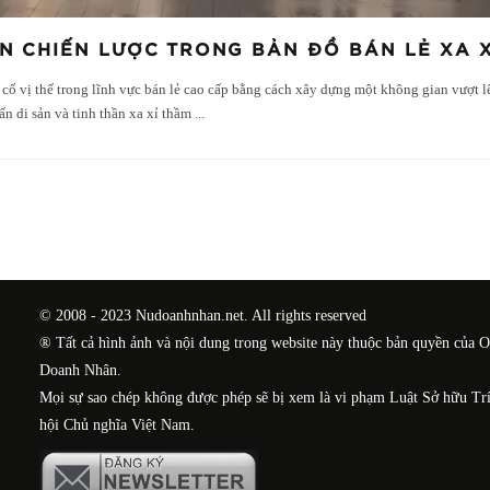
ẾN CHIẾN LƯỢC TRONG BẢN ĐỒ BÁN LẺ XA X
 cố vị thế trong lĩnh vực bán lẻ cao cấp bằng cách xây dựng một không gian vượt 
n di sản và tinh thần xa xỉ thầm
...
© 2008 - 2023 Nudoanhnhan.net. All rights reserved
® Tất cả hình ảnh và nội dung trong website này thuộc bản quyền của 
Doanh Nhân.
Mọi sự sao chép không được phép sẽ bị xem là vi phạm Luật Sở hữu Tr
hội Chủ nghĩa Việt Nam.