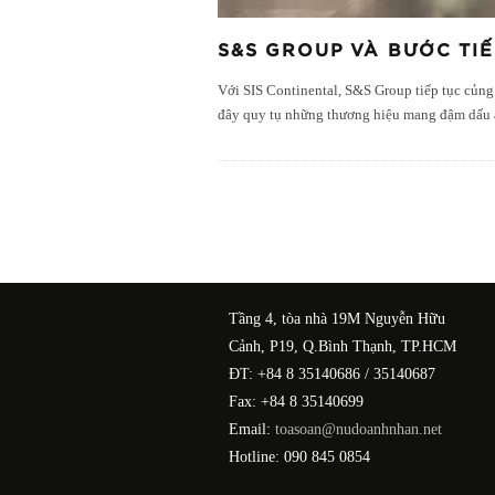
S&S GROUP VÀ BƯỚC TI
Với SIS Continental, S&S Group tiếp tục củng
đây quy tụ những thương hiệu mang đậm dấu ấ
Tầng 4, tòa nhà 19M Nguyễn Hữu
Cảnh, P19, Q.Bình Thạnh, TP.HCM
ĐT: +84 8 35140686 / 35140687
Fax: +84 8 35140699
Email:
toasoan@nudoanhnhan.net
Hotline: 090 845 0854