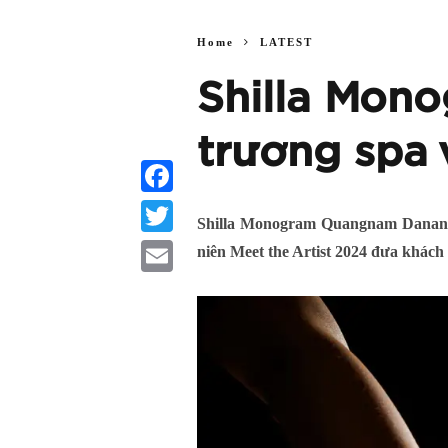
Home
LATEST
Shilla Mon
trương spa 
Facebook
Shilla Monogram Quangnam Danang c
Twitter
niên Meet the Artist 2024 đưa khách
Email