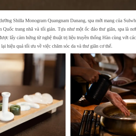
nghỉ dưỡng Shilla Monogram Quangnam Danang, spa mới mang của Sulwhas
n Quốc trang nhã và tối giản. Tựa như một ốc đảo thư giãn, spa là nơ
được lấy cảm hứng từ nghệ thuật trị liệu truyền thống Hàn cùng với 
ại hiệu quả tối ưu về việc chăm sóc da và thư giãn cơ thể.