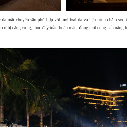
 da mặt chuyên sâu phù hợp với mọi loại da và liệu trình chăm sóc 
 cơ bị căng cứng, thúc đẩy tuần hoàn máu, đồng thời cung cấp năng 