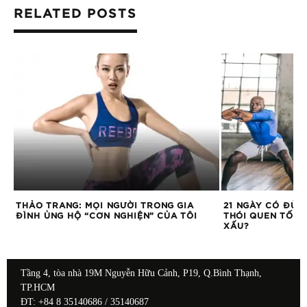
RELATED POSTS
THẢO TRANG: MỌI NGƯỜI TRONG GIA
21 NGÀY CÓ ĐỦ 
ĐÌNH ỦNG HỘ “CƠN NGHIỆN” CỦA TÔI
THÓI QUEN TỐT,
XẤU?
Tầng 4, tòa nhà 19M Nguyễn Hữu Cảnh, P19, Q.Bình Thạnh,
TP.HCM
ĐT: +84 8 35140686 / 35140687