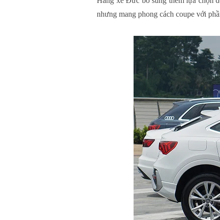
Hãng xe Đức bổ sung thêm lựa chọn d
nhưng mang phong cách coupe với phần 