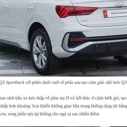
Q3 Sportback với phần đuôi vuốt về phía sau tạo cảm giác dài hơn Q3
ao nhờ trần xe kéo thấp về phía trụ D và kết thúc ở cánh lướt gió, t
 thấp hơn khoảng 3cm khiến không gian bên trong không rộng rãi bằng
3cm, song phần tựa lại không cho ngả ra sau nhiều thêm.