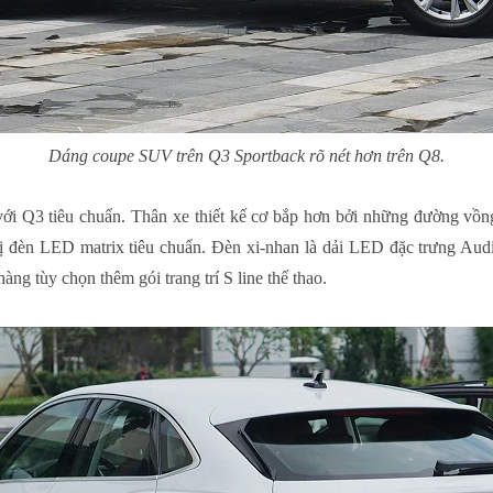
Dáng coupe SUV trên Q3 Sportback rõ nét hơn trên Q8.
i Q3 tiêu chuẩn. Thân xe thiết kế cơ bắp hơn bởi những đường vồng
g bị đèn LED matrix tiêu chuẩn. Đèn xi-nhan là dải LED đặc trưng Au
ng tùy chọn thêm gói trang trí S line thể thao.