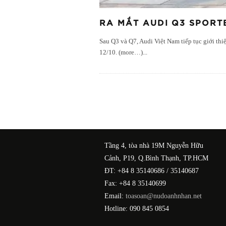
RA MẮT AUDI Q3 SPORTB
Sau Q3 và Q7, Audi Việt Nam tiếp tục giới th
12/10. (more…)
...
Tầng 4, tòa nhà 19M Nguyễn Hữu
Cảnh, P19, Q.Bình Thạnh, TP.HCM
ĐT: +84 8 35140686 / 35140687
Fax: +84 8 35140699
Email:
toasoan@nudoanhnhan.net
Hotline: 090 845 0854