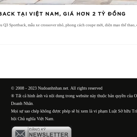
ACK TẠI VIỆT NAM, GIÁ HƠN 2 TỶ ĐỒNG
iệu Q3 Sportback, mẫu xe crossover nhỏ, phong cách coupe mới, diện mạo thể thao,
© 2008 - 2023 Nudoanhnhan.net. All rights reserved
® Tất cả hình ảnh và nội dung trong website này thuộc bản quyền của 
Doanh Nhân.
Mọi sự sao chép không được phép sẽ bị xem là vi phạm Luật Sở hữu Tr
hội Chủ nghĩa Việt Nam.